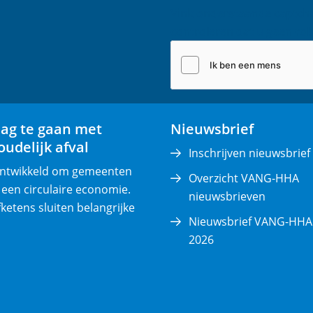
m
Vink onderstaande captch
a
controleren dat u geen rob
i
l
(
v
e
lag te gaan met
Nieuwsbrief
r
udelijk afval
p
Inschrijven nieuwsbrief
l
 ontwikkeld om gemeenten
Overzicht VANG-HHA
i
 een circulaire economie.
nieuwsbrieven
c
fketens sluiten belangrijke
Nieuwsbrief VANG-HHA 
h
2026
t
)