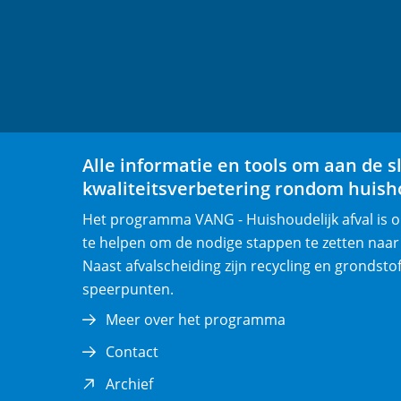
o
o
p
p
F
L
a
i
c
n
e
k
b
e
Alle informatie en tools om aan de s
o
d
kwaliteitsverbetering rondom huisho
o
I
Het programma VANG - Huishoudelijk afval is
k
n
te helpen om de nodige stappen te zetten naar
(opent
(opent
Naast afvalscheiding zijn recycling en grondsto
in
in
speerpunten.
nieuw
nieuw
venster)
venster)
Meer over het programma
Contact
(opent
Archief