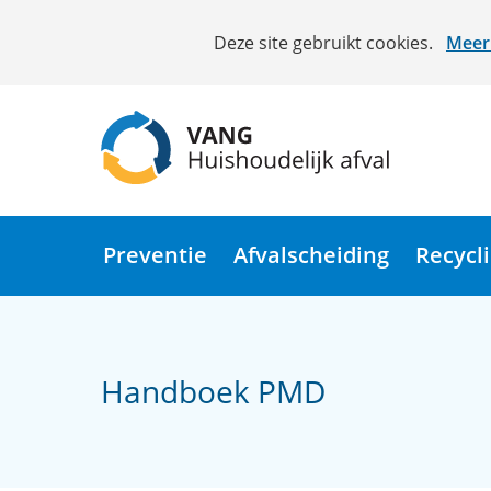
Cookies
Deze site gebruikt cookies.
Meer 
toestaan?
Hier
kan
het
gebruik
van
(naar
cookies
homepage)
op
Preventie
Afvalscheiding
Recycl
deze
website
worden
toegestaan
Handboek PMD
of
geweigerd.