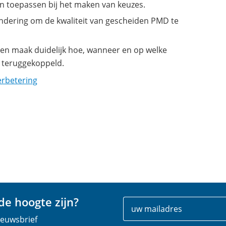
an toepassen bij het maken van keuzes.
ndering om de kwaliteit van gescheiden PMD te
n en maak duidelijk hoe, wanneer en op welke
t teruggekoppeld.
erbetering
e hoogte zijn?
Uw
E
gegevens
-
nieuwsbrief