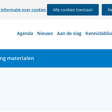
Ga
informatie over cookies
Alle cookies toestaan
Ne
naar
de
inhoud
Agenda
Nieuws
Aan de slag
Kennisbibli
ing materialen