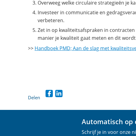
Overweeg welke circulaire strategieën je k
Investeer in communicatie en gedragsvera
verbeteren.
Zet in op kwaliteitsafspraken in contracte
manier je kwaliteit gaat meten en dit word
>>
Handboek PMD; Aan de slag met kwaliteitsv
Delen
D
D
e
e
l
l
Automatisch op d
e
e
Schrijf je in voor onze 
n
n