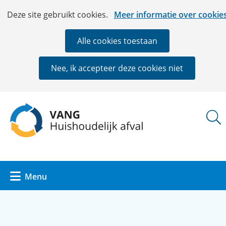
Ga
Cookies
Hier
Deze site gebruikt cookies.
Meer informatie over cookie
naar
toestaan?
kan
de
het
Alle cookies toestaan
inhoud
gebruik
van
Nee, ik accepteer deze cookies niet
cookies
op
deze
(naar
website
homepage)
worden
toegestaan
of
geweigerd.
Uitklappen
Menu