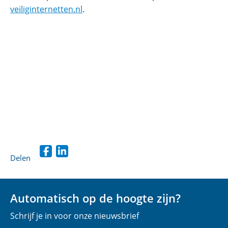
(opent
veiliginternetten.nl
.
in
nieuw
venster)
Delen
D
D
e
e
l
l
Automatisch op de hoogte zijn?
e
e
Schrijf je in voor onze nieuwsbrief
n
n