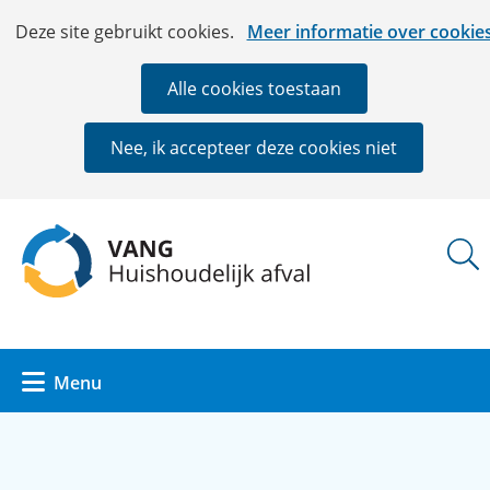
Ga
Cookies
Hier
Deze site gebruikt cookies.
Meer informatie over cookie
naar
toestaan?
kan
de
het
Alle cookies toestaan
inhoud
gebruik
van
Nee, ik accepteer deze cookies niet
cookies
op
deze
(naar
website
homepage)
worden
toegestaan
of
geweigerd.
Uitklappen
Menu