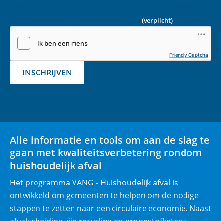
a
i
Vink onderstaande captcha aan zodat we kunnen
a
c
n
controleren dat u geen robot bent.
(verplicht)
i
e
k
l
b
e
(
o
d
Friendly Captcha
v
o
I
INSCHRIJVEN
e
k
n
r
(opent
(opent
p
in
in
l
nieuw
nieuw
i
venster)
venster)
Alle informatie en tools om aan de slag te
c
gaan met kwaliteitsverbetering rondom
h
huishoudelijk afval
t
)
Het programma VANG - Huishoudelijk afval is
ontwikkeld om gemeenten te helpen om de nodige
stappen te zetten naar een circulaire economie. Naast