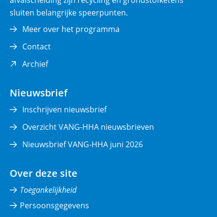
afvalscheiding zijn recycling en grondstofketens
sluiten belangrijke speerpunten.
Meer over het programma
Contact
(opent
Archief
in
nieuw
Nieuwsbrief
venster)
Inschrijven nieuwsbrief
Overzicht VANG-HHA nieuwsbrieven
Nieuwsbrief VANG-HHA juni 2026
Over deze site
Toegankelijkheid
Persoonsgegevens