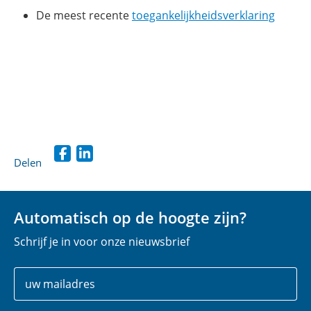
(opent
De meest recente
toegankelijkheidsverklaring
in
nieuw
venste
Delen
D
D
e
e
l
l
Automatisch op de hoogte zijn?
e
e
Schrijf je in voor onze nieuwsbrief
n
n
o
o
Uw
E
p
p
gegevens
-
F
L
m