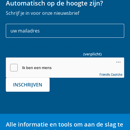
Automatisch op de hoogte zijn?
Schrijf je in voor onze nieuwsbrief
Uw
E
gegevens
-
m
Vink onderstaande captcha aan zodat we kunnen
a
controleren dat u geen robot bent.
(verplicht)
i
l
(
Friendly Captcha
v
INSCHRIJVEN
e
r
p
l
i
Alle informatie en tools om aan de slag te
c