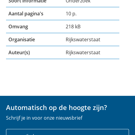
Soort informatie
Onderzoek
Aantal pagina's
10 p.
Omvang
218 kB
Organisatie
Rijkswaterstaat
Auteur(s)
Rijkswaterstaat
Automatisch op de hoogte zijn?
Schrijf je in voor onze nieuwsbrief
Uw
E