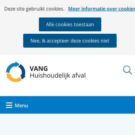
Ga
Cookies
Hier
Deze site gebruikt cookies.
Meer informatie over cookie
naar
toestaan?
kan
de
het
Alle cookies toestaan
inhoud
gebruik
van
Nee, ik accepteer deze cookies niet
cookies
op
deze
(naar
website
homepage)
worden
toegestaan
of
geweigerd.
Uitklappen
Menu