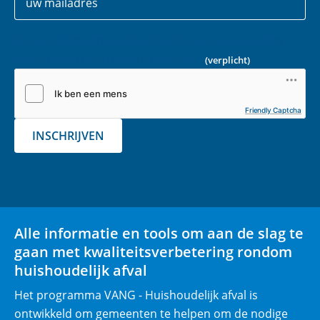
gegevens
-
m
Vink onderstaande captcha aan zodat we kunnen
a
controleren dat u geen robot bent.
(verplicht)
i
l
(
Friendly Captcha
v
INSCHRIJVEN
e
r
p
l
i
Alle informatie en tools om aan de slag te
c
gaan met kwaliteitsverbetering rondom
h
huishoudelijk afval
t
)
Het programma VANG - Huishoudelijk afval is
ontwikkeld om gemeenten te helpen om de nodige