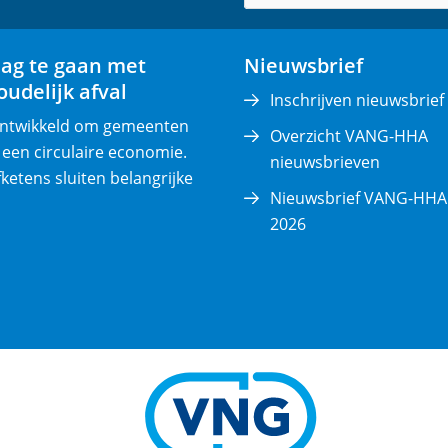
v
e
lag te gaan met
Nieuwsbrief
r
udelijk afval
p
Inschrijven nieuwsbrief
l
 ontwikkeld om gemeenten
Overzicht VANG-HHA
i
 een circulaire economie.
nieuwsbrieven
c
fketens sluiten belangrijke
Nieuwsbrief VANG-HHA 
h
2026
t
)