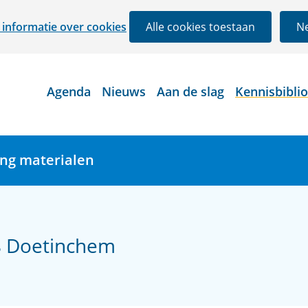
Ga
informatie over cookies
Alle cookies toestaan
Ne
naar
de
inhoud
Agenda
Nieuws
Aan de slag
Kennisbibli
ing materialen
8 Doetinchem