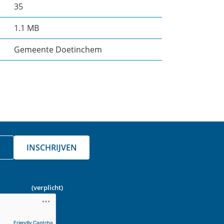
35
1.1 MB
Gemeente Doetinchem
INSCHRIJVEN
a aan zodat we kunnen
ot bent.
(verplicht)
Friendly Captcha