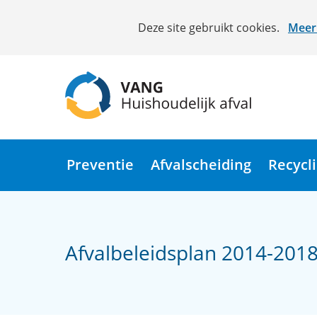
Cookies
Deze site gebruikt cookies.
Meer 
toestaan?
Hier
kan
het
gebruik
van
(naar
cookies
homepage)
op
Preventie
Afvalscheiding
Recycl
deze
website
worden
toegestaan
Afvalbeleidsplan 2014-201
of
geweigerd.