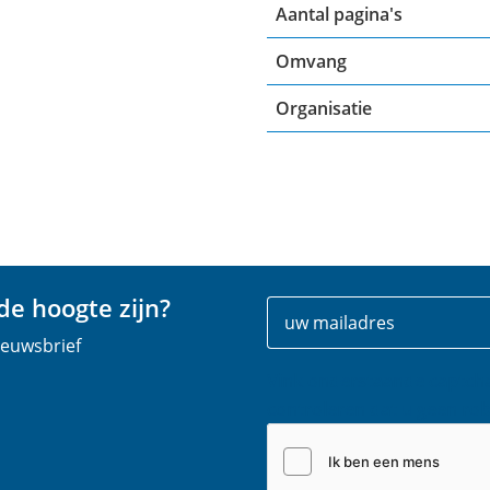
Aantal pagina's
Omvang
Organisatie
e hoogte zijn?
Uw
E
gegevens
-
nieuwsbrief
m
Vink onderstaande captch
a
controleren dat u geen rob
i
l
(