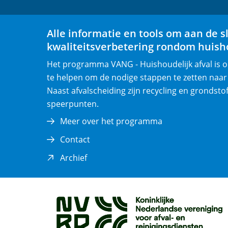
Alle informatie en tools om aan de s
kwaliteitsverbetering rondom huisho
Het programma VANG - Huishoudelijk afval is
te helpen om de nodige stappen te zetten naar
Naast afvalscheiding zijn recycling en grondsto
speerpunten.
Meer over het programma
Contact
(opent
Archief
in
nieuw
venster)