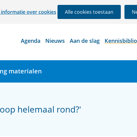
Ga
informatie over cookies
Alle cookies toestaan
Ne
naar
de
inhoud
Agenda
Nieuws
Aan de slag
Kennisbibli
ing materialen
gloop helemaal rond?'