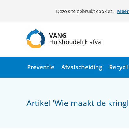
Cookies
Deze site gebruikt cookies.
Meer 
toestaan?
Hier
kan
het
gebruik
van
(naar
cookies
homepage)
op
Preventie
Afvalscheiding
Recycl
deze
website
worden
toegestaan
Artikel 'Wie maakt de krin
of
geweigerd.