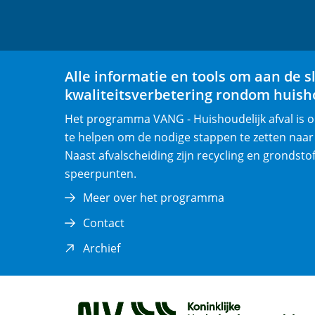
Alle informatie en tools om aan de s
kwaliteitsverbetering rondom huisho
Het programma VANG - Huishoudelijk afval is
te helpen om de nodige stappen te zetten naar
Naast afvalscheiding zijn recycling en grondsto
speerpunten.
Meer over het programma
Contact
(opent
Archief
in
nieuw
venster)