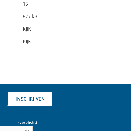
15
877 kB
KIJK
KIJK
INSCHRIJVEN
a aan zodat we kunnen
ot bent.
(verplicht)