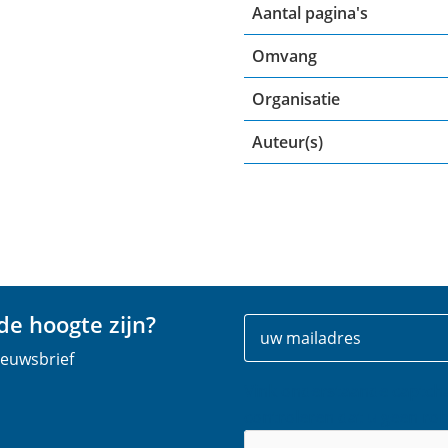
Aantal pagina's
Omvang
Organisatie
Auteur(s)
e hoogte zijn?
Uw
E
gegevens
-
nieuwsbrief
m
Vink onderstaande captch
a
controleren dat u geen rob
i