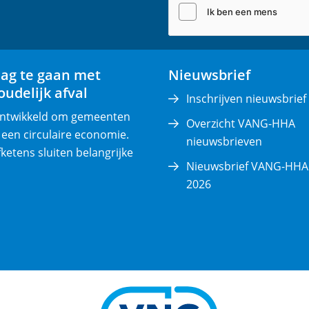
l
(
v
e
lag te gaan met
Nieuwsbrief
r
udelijk afval
p
Inschrijven nieuwsbrief
l
 ontwikkeld om gemeenten
Overzicht VANG-HHA
i
 een circulaire economie.
nieuwsbrieven
c
fketens sluiten belangrijke
Nieuwsbrief VANG-HHA 
h
2026
t
)