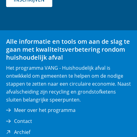
e
r
p
l
i
Alle informatie en tools om aan de slag te
c
gaan met kwaliteitsverbetering rondom
h
huishoudelijk afval
t
)
Het programma VANG - Huishoudelijk afval is
ontwikkeld om gemeenten te helpen om de nodige
stappen te zetten naar een circulaire economie. Naast
afvalscheiding zijn recycling en grondstofketens
sluiten belangrijke speerpunten.
Meer over het programma
Contact
(opent
Archief