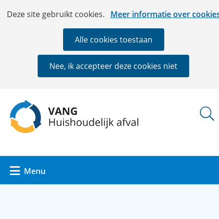
Ga
Cookies
Hier
Deze site gebruikt cookies.
Meer informatie over cookie
naar
toestaan?
kan
de
het
Alle cookies toestaan
inhoud
gebruik
van
Nee, ik accepteer deze cookies niet
cookies
op
deze
(naar
website
homepage)
worden
toegestaan
of
geweigerd.
Uitklappen
Menu