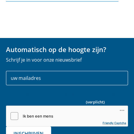
Automatisch op de hoogte zijn?
Schrijf je in voor onze nieuwsbrief
Uw
E
gegevens
-
m
Vink onderstaande captcha aan zodat we kunnen
a
controleren dat u geen robot bent.
(verplicht)
i
l
(
Friendly Captcha
v
INSCHRIJVEN