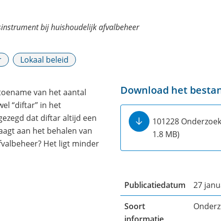
dsinstrument bij huishoudelijk afvalbeheer
r
Lokaal beleid
Download het besta
 toename van het aantal
l “diftar” in het
ezegd dat diftar altijd een
101228 Onderzoek
aagt aan het behalen van
1.8 MB)
valbeheer? Het ligt minder
Publicatiedatum
27 janu
Soort
Onderz
informatie