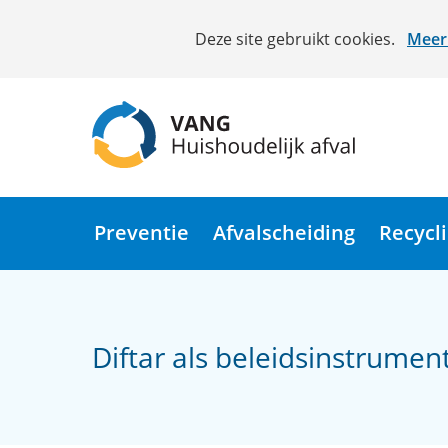
Cookies
Deze site gebruikt cookies.
Meer 
toestaan?
Hier
kan
het
gebruik
van
(naar
cookies
homepage)
op
Preventie
Afvalscheiding
Recycl
deze
website
worden
toegestaan
Diftar als beleidsinstrumen
of
geweigerd.