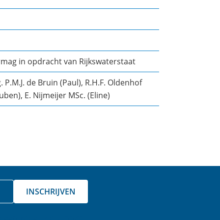
mag in opdracht van Rijkswaterstaat
g. P.M.J. de Bruin (Paul), R.H.F. Oldenhof
uben), E. Nijmeijer MSc. (Eline)
INSCHRIJVEN
a aan zodat we kunnen