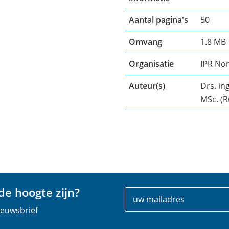
Aantal pagina's
50
Omvang
1.8 MB
Organisatie
IPR Nor
Auteur(s)
Drs. in
MSc. (R
e hoogte zijn?
Uw
E
gegevens
-
nieuwsbrief
m
Vink onderstaande captch