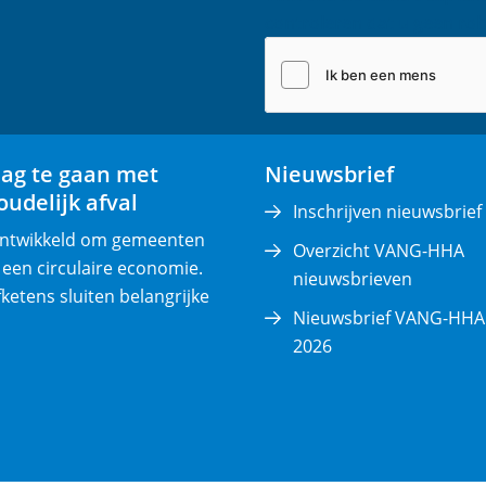
a
controleren dat u geen rob
i
l
(
v
e
lag te gaan met
Nieuwsbrief
r
udelijk afval
p
Inschrijven nieuwsbrief
l
 ontwikkeld om gemeenten
Overzicht VANG-HHA
i
 een circulaire economie.
nieuwsbrieven
c
fketens sluiten belangrijke
Nieuwsbrief VANG-HHA 
h
2026
t
)