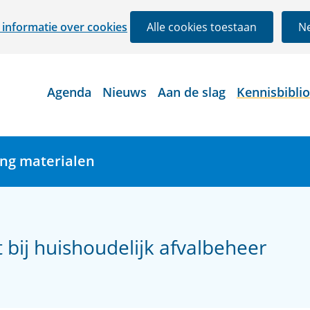
Ga
informatie over cookies
Alle cookies toestaan
Ne
naar
de
inhoud
Agenda
Nieuws
Aan de slag
Kennisbibli
ing materialen
t bij huishoudelijk afvalbeheer