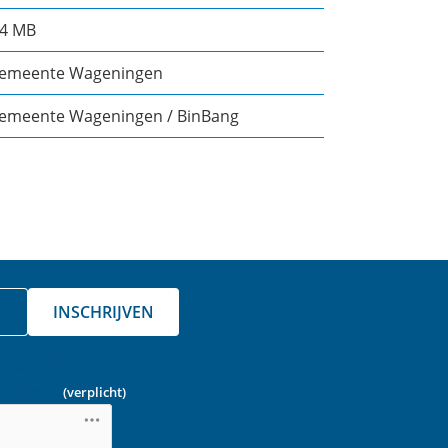
.4 MB
emeente Wageningen
emeente Wageningen / BinBang
INSCHRIJVEN
a aan zodat we kunnen
ot bent.
(verplicht)