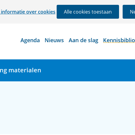
Ga
informatie over cookies
Alle cookies toestaan
Ne
naar
de
inhoud
Agenda
Nieuws
Aan de slag
Kennisbibli
ing materialen