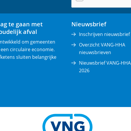
(
v
e
lag te gaan met
Nieuwsbrief
r
udelijk afval
p
Inschrijven nieuwsbrief
l
 ontwikkeld om gemeenten
Overzicht VANG-HHA
i
 een circulaire economie.
nieuwsbrieven
c
fketens sluiten belangrijke
Nieuwsbrief VANG-HHA 
h
2026
t
)