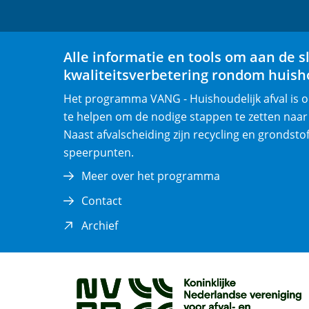
Alle informatie en tools om aan de s
kwaliteitsverbetering rondom huisho
Het programma VANG - Huishoudelijk afval is
te helpen om de nodige stappen te zetten naar
Naast afvalscheiding zijn recycling en grondsto
speerpunten.
Meer over het programma
Contact
(opent
Archief
in
nieuw
venster)