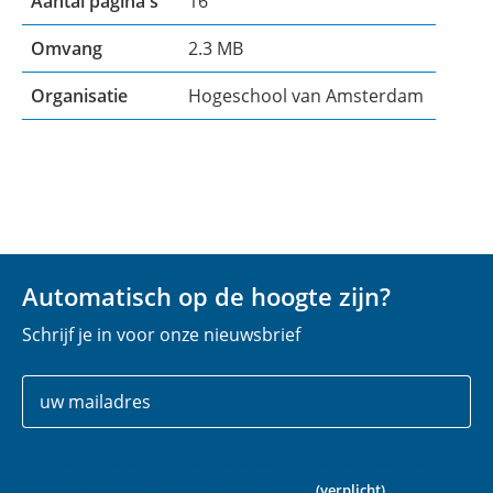
Aantal pagina's
16
Omvang
2.3 MB
Organisatie
Hogeschool van Amsterdam
Automatisch op de hoogte zijn?
Schrijf je in voor onze nieuwsbrief
Uw
E
gegevens
-
m
Vink onderstaande captcha aan zodat we kunnen
a
controleren dat u geen robot bent.
(verplicht)