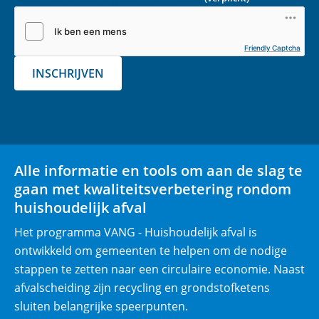
i
l
(
Friendly Captcha
v
INSCHRIJVEN
e
r
p
l
i
Alle informatie en tools om aan de slag te
c
gaan met kwaliteitsverbetering rondom
h
huishoudelijk afval
t
)
Het programma VANG - Huishoudelijk afval is
ontwikkeld om gemeenten te helpen om de nodige
stappen te zetten naar een circulaire economie. Naast
afvalscheiding zijn recycling en grondstofketens
sluiten belangrijke speerpunten.