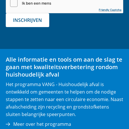
(
Friendly Captcha
v
INSCHRIJVEN
e
r
p
l
i
Alle informatie en tools om aan de slag te
c
gaan met kwaliteitsverbetering rondom
h
huishoudelijk afval
t
)
Het programma VANG - Huishoudelijk afval is
ontwikkeld om gemeenten te helpen om de nodige
stappen te zetten naar een circulaire economie. Naast
afvalscheiding zijn recycling en grondstofketens
sluiten belangrijke speerpunten.
Meer over het programma