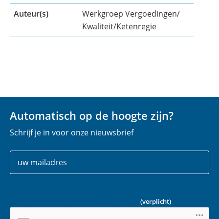
Auteur(s)
Werkgroep Vergoedingen/
Kwaliteit/Ketenregie
Automatisch op de hoogte zijn?
Schrijf je in voor onze nieuwsbrief
Uw
E
gegevens
-
m
Vink onderstaande captcha aan zodat we kunnen
a
controleren dat u geen robot bent.
(verplicht)
i
l