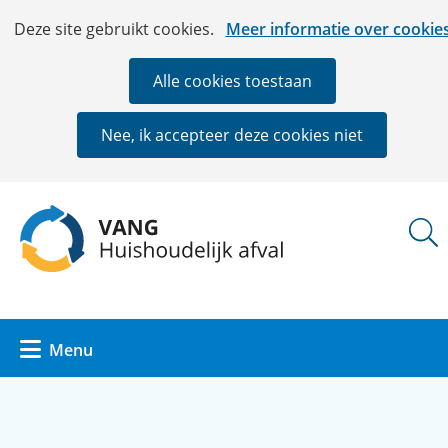
Ga
Cookies
Hier
Deze site gebruikt cookies.
Meer informatie over cookie
naar
toestaan?
kan
de
het
Alle cookies toestaan
inhoud
gebruik
van
Nee, ik accepteer deze cookies niet
cookies
op
deze
(naar
website
homepage)
worden
toegestaan
of
geweigerd.
Uitklappen
Menu