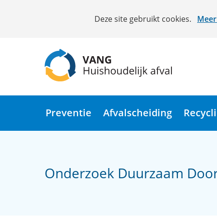
Cookies
Deze site gebruikt cookies.
Meer 
toestaan?
Hier
kan
het
gebruik
van
(naar
cookies
homepage)
op
Preventie
Afvalscheiding
Recycl
deze
website
worden
toegestaan
Onderzoek Duurzaam Door 
of
geweigerd.