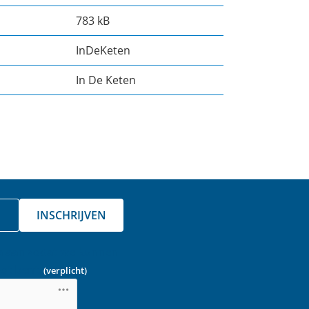
783 kB
InDeKeten
In De Keten
INSCHRIJVEN
a aan zodat we kunnen
ot bent.
(verplicht)