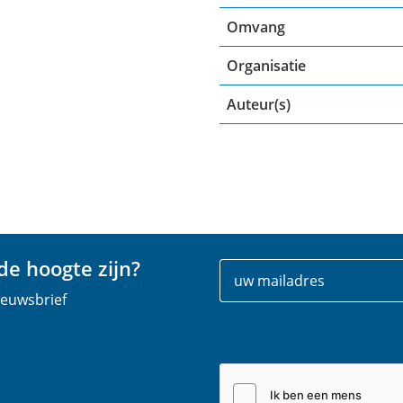
Omvang
Organisatie
Auteur(s)
e hoogte zijn?
Uw
E
gegevens
-
nieuwsbrief
m
Vink onderstaande captch
a
controleren dat u geen rob
i
l