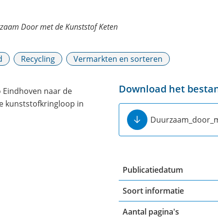
zaam Door met de Kunststof Keten
d
Recycling
Vermarkten en sorteren
Download het besta
o Eindhoven naar de
e kunststofkringloop in
Duurzaam_door_me
Publicatiedatum
Soort informatie
Aantal pagina's