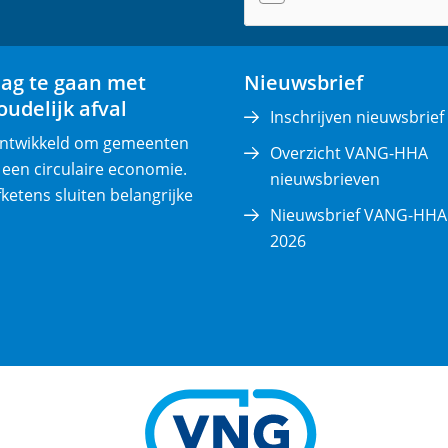
(
v
e
lag te gaan met
Nieuwsbrief
r
udelijk afval
p
Inschrijven nieuwsbrief
l
 ontwikkeld om gemeenten
Overzicht VANG-HHA
i
 een circulaire economie.
nieuwsbrieven
c
fketens sluiten belangrijke
Nieuwsbrief VANG-HHA 
h
2026
t
)