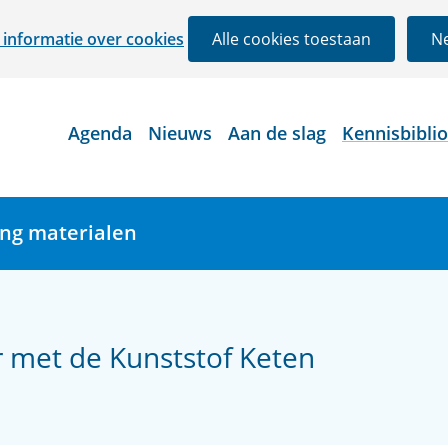
Ga
informatie over cookies
Alle cookies toestaan
Ne
naar
de
inhoud
Agenda
Nieuws
Aan de slag
Kennisbibli
ing materialen
met de Kunststof Keten