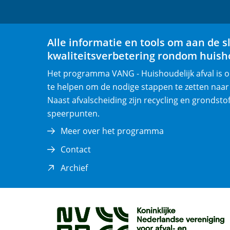
Alle informatie en tools om aan de s
kwaliteitsverbetering rondom huisho
Het programma VANG - Huishoudelijk afval is
te helpen om de nodige stappen te zetten naar
Naast afvalscheiding zijn recycling en grondsto
speerpunten.
Meer over het programma
Contact
(opent
Archief
in
nieuw
venster)