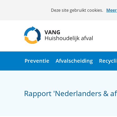
Cookies
Deze site gebruikt cookies.
Meer 
toestaan?
Hier
kan
het
gebruik
van
(naar
cookies
homepage)
op
Preventie
Afvalscheiding
Recycl
deze
website
worden
toegestaan
Rapport 'Nederlanders & af
of
geweigerd.