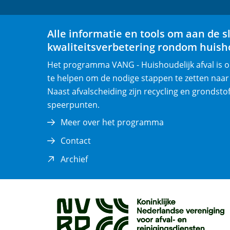
Alle informatie en tools om aan de s
kwaliteitsverbetering rondom huisho
Het programma VANG - Huishoudelijk afval is
te helpen om de nodige stappen te zetten naar
Naast afvalscheiding zijn recycling en grondsto
speerpunten.
Meer over het programma
Contact
(opent
Archief
in
nieuw
venster)