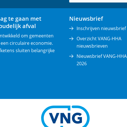
v
e
lag te gaan met
Nieuwsbrief
r
udelijk afval
p
Inschrijven nieuwsbrief
l
 ontwikkeld om gemeenten
Overzicht VANG-HHA
i
 een circulaire economie.
nieuwsbrieven
c
fketens sluiten belangrijke
Nieuwsbrief VANG-HHA 
h
2026
t
)