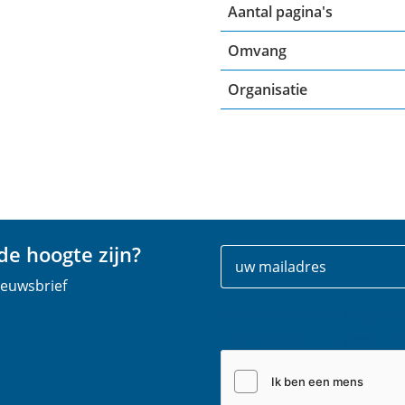
Aantal pagina's
Omvang
Organisatie
e hoogte zijn?
Uw
E
gegevens
-
nieuwsbrief
m
Vink onderstaande captch
a
controleren dat u geen rob
i
l
(