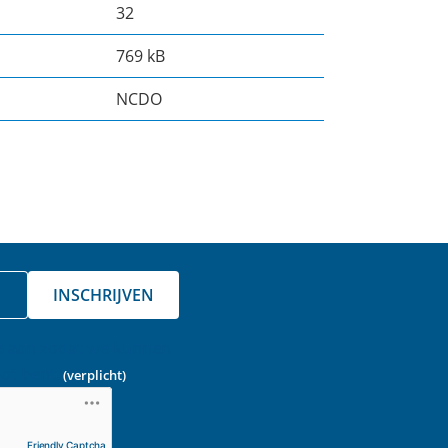
32
769 kB
NCDO
INSCHRIJVEN
a aan zodat we kunnen
ot bent.
(verplicht)
Friendly Captcha