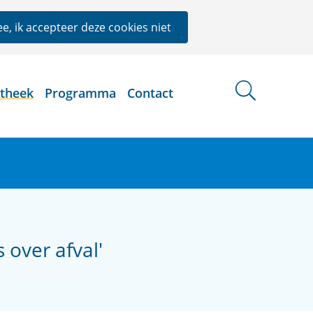
e, ik accepteer deze cookies niet
otheek
Programma
Contact
 over afval'