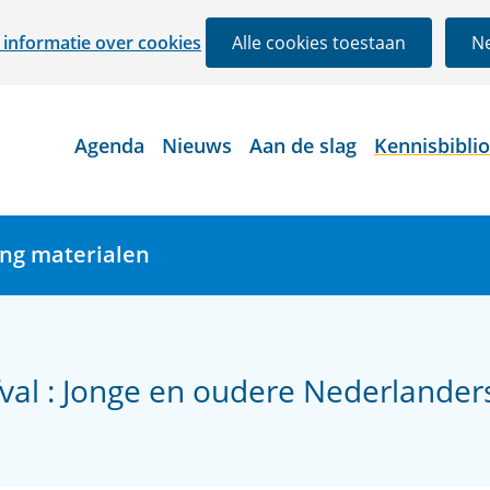
Ga
informatie over cookies
Alle cookies toestaan
Ne
naar
de
inhoud
Agenda
Nieuws
Aan de slag
Kennisbibli
ing materialen
val : Jonge en oudere Nederlanders