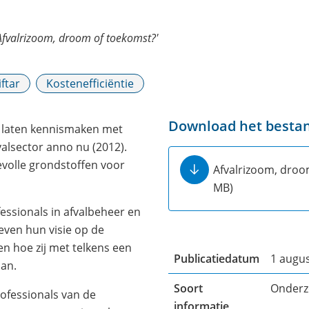
Afvalrizoom, droom of toekomst?'
iftar
Kostenefficiëntie
Download het besta
n laten kennismaken met
valsector anno nu (2012).
evolle grondstoffen voor
Afvalrizoom, droo
MB)
essionals in afvalbeheer en
ven hun visie op de
en hoe zij met telkens een
Publicatiedatum
1 augu
aan.
Soort
Onderz
ofessionals van de
informatie