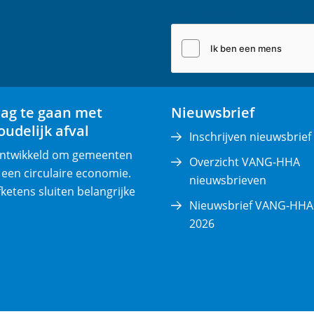
a
controleren dat u geen rob
i
l
(
v
e
lag te gaan met
Nieuwsbrief
r
udelijk afval
p
Inschrijven nieuwsbrief
l
 ontwikkeld om gemeenten
Overzicht VANG-HHA
i
 een circulaire economie.
nieuwsbrieven
c
fketens sluiten belangrijke
Nieuwsbrief VANG-HHA 
h
2026
t
)