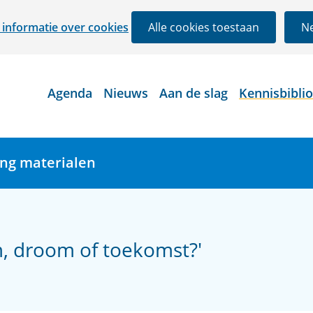
Ga
informatie over cookies
Alle cookies toestaan
Ne
naar
de
inhoud
Agenda
Nieuws
Aan de slag
Kennisbibli
ing materialen
m, droom of toekomst?'