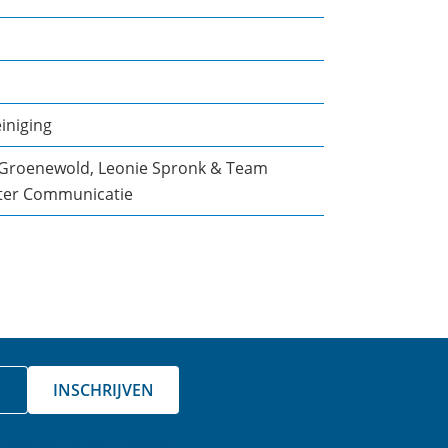
iniging
e Groenewold, Leonie Spronk & Team
ter Communicatie
INSCHRIJVEN
a aan zodat we kunnen