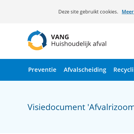
Cookies
Deze site gebruikt cookies.
Meer 
toestaan?
Hier
kan
het
gebruik
van
(naar
cookies
homepage)
op
Preventie
Afvalscheiding
Recycl
deze
website
worden
toegestaan
Visiedocument 'Afvalrizoo
of
geweigerd.