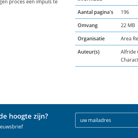
gen proces een impuls te
Aantal pagina's
196
Omvang
22 MB
Organisatie
Area Re
Auteur(s)
Alfrid
Charac
e hoogte zijn?
Uw
E
gegevens
-
nieuwsbrief
m
Vink onderstaande captch