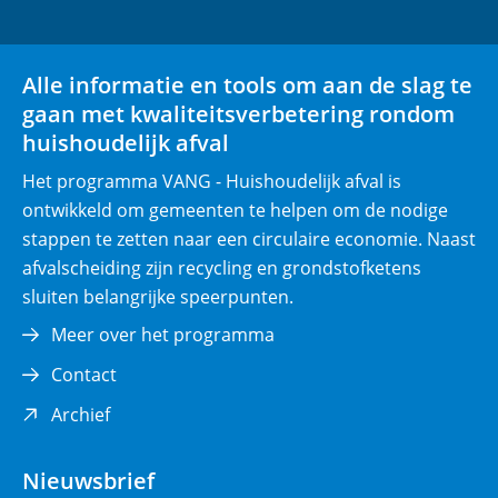
l
i
Alle informatie en tools om aan de slag te
c
gaan met kwaliteitsverbetering rondom
h
huishoudelijk afval
t
)
Het programma VANG - Huishoudelijk afval is
ontwikkeld om gemeenten te helpen om de nodige
stappen te zetten naar een circulaire economie. Naast
afvalscheiding zijn recycling en grondstofketens
sluiten belangrijke speerpunten.
Meer over het programma
Contact
(opent
Archief
in
nieuw
Nieuwsbrief