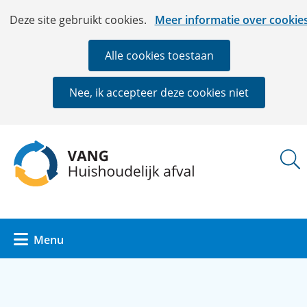
Ga
Cookies
Hier
Deze site gebruikt cookies.
Meer informatie over cookie
naar
toestaan?
kan
de
het
Alle cookies toestaan
inhoud
gebruik
van
Nee, ik accepteer deze cookies niet
cookies
op
deze
(naar
website
homepage)
worden
toegestaan
of
geweigerd.
Uitklappen
Menu