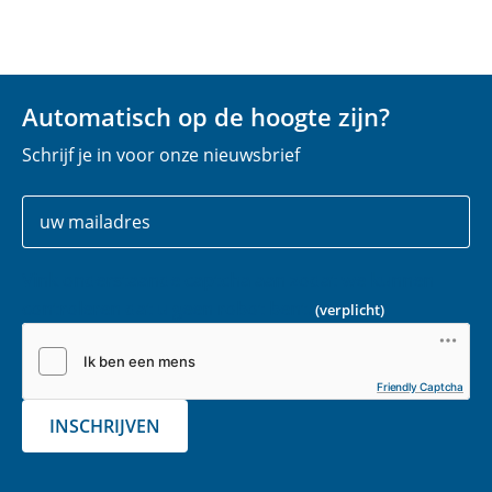
Automatisch op de hoogte zijn?
Schrijf je in voor onze nieuwsbrief
Uw
E
gegevens
-
m
Vink onderstaande captcha aan zodat we kunnen
a
controleren dat u geen robot bent.
(verplicht)
i
l
(
Friendly Captcha
v
INSCHRIJVEN
e
r
p