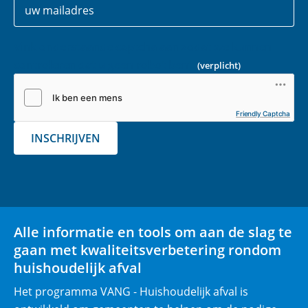
gegevens
-
m
Vink onderstaande captcha aan zodat we kunnen
a
controleren dat u geen robot bent.
(verplicht)
i
l
(
Friendly Captcha
v
INSCHRIJVEN
e
r
p
l
i
Alle informatie en tools om aan de slag te
c
gaan met kwaliteitsverbetering rondom
h
huishoudelijk afval
t
)
Het programma VANG - Huishoudelijk afval is