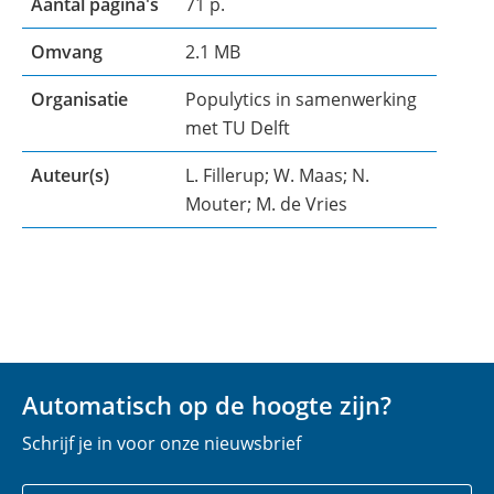
Aantal pagina's
71 p.
Omvang
2.1 MB
Organisatie
Populytics in samenwerking
met TU Delft
Auteur(s)
L. Fillerup; W. Maas; N.
Mouter; M. de Vries
Automatisch op de hoogte zijn?
Schrijf je in voor onze nieuwsbrief
Uw
E