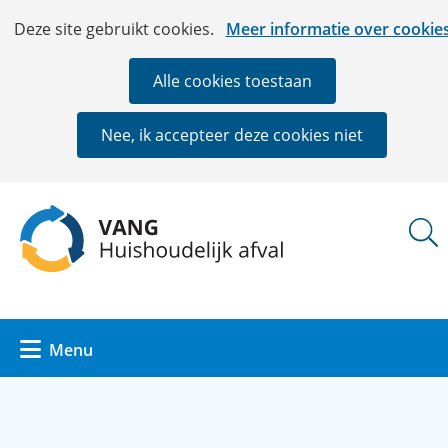
Ga
Cookies
Hier
Deze site gebruikt cookies.
Meer informatie over cookie
naar
toestaan?
kan
de
het
Alle cookies toestaan
inhoud
gebruik
van
Nee, ik accepteer deze cookies niet
cookies
op
deze
(naar
website
homepage)
worden
toegestaan
of
geweigerd.
Uitklappen
Menu