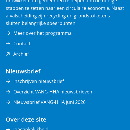
ontwikkeld om gemeenten te helpen om de nodige
stappen te zetten naar een circulaire economie. Naast
afvalscheiding zijn recycling en grondstofketens
sluiten belangrijke speerpunten.
Meer over het programma
Contact
(opent
Archief
in
nieuw
Nieuwsbrief
venster)
Inschrijven nieuwsbrief
Overzicht VANG-HHA nieuwsbrieven
Nieuwsbrief VANG-HHA juni 2026
Over deze site
Toegankelijkheid