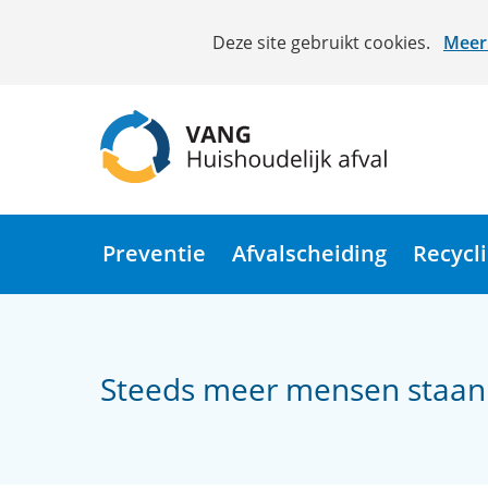
Cookies
Deze site gebruikt cookies.
Meer 
toestaan?
Hier
kan
het
gebruik
van
(naar
cookies
homepage)
op
Preventie
Afvalscheiding
Recycl
deze
website
worden
toegestaan
Steeds meer mensen staan
of
geweigerd.