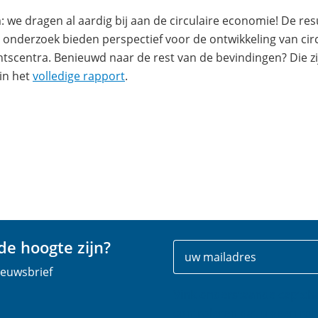
 we dragen al aardig bij aan de circulaire economie! De res
 onderzoek bieden perspectief voor de ontwikkeling van cir
scentra. Benieuwd naar de rest van de bevindingen? Die zi
(opent
in het
volledige rapport
.
in
nieuw
venster)
e hoogte zijn?
Uw
E
gegevens
-
nieuwsbrief
m
Vink onderstaande captch
a
controleren dat u geen rob