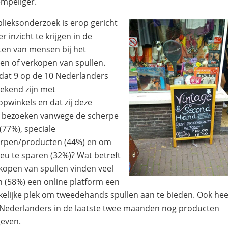
mpeliger.
lieksonderzoek is erop gericht
 inzicht te krijgen in de
ten van mensen bij het
n of verkopen van spullen.
 dat 9 op de 10 Nederlanders
bekend zijn met
opwinkels en dat zij deze
s bezoeken vanwege de scherpe
 (77%), speciale
rpen/producten (44%) en om
ieu te sparen (32%)? Wat betreft
kopen van spullen vinden veel
 (58%) een online platform een
elijke plek om tweedehands spullen aan te bieden. Ook hee
 Nederlanders in de laatste twee maanden nog producten
even.