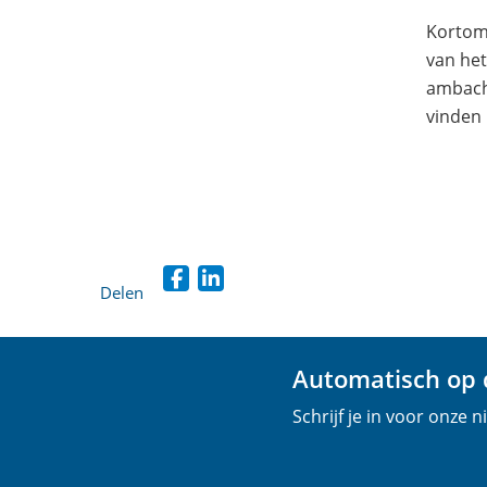
Kortom:
van het
ambacht
vinden 
Delen
D
D
e
e
l
l
Automatisch op d
e
e
Schrijf je in voor onze 
n
n
o
o
p
p