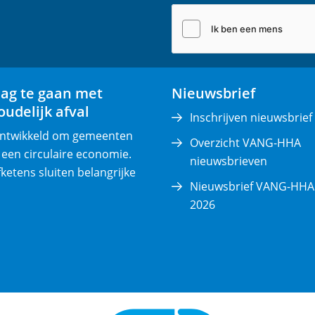
i
l
(
v
e
lag te gaan met
Nieuwsbrief
r
udelijk afval
p
Inschrijven nieuwsbrief
l
 ontwikkeld om gemeenten
Overzicht VANG-HHA
i
 een circulaire economie.
nieuwsbrieven
c
fketens sluiten belangrijke
Nieuwsbrief VANG-HHA 
h
2026
t
)