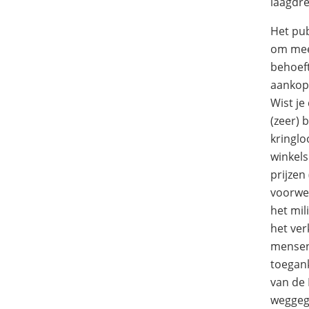
laagdre
Het pub
om meer
behoef
aankope
Wist je
(zeer) 
kringlo
winkel
prijzen
voorwe
het mil
het ver
mensen
toegank
van de
weggeg