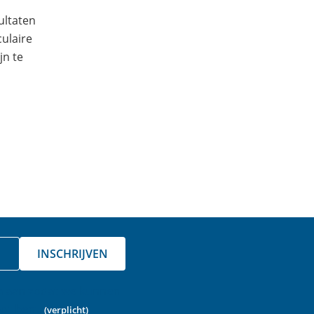
ultaten
culaire
jn te
INSCHRIJVEN
a aan zodat we kunnen
ot bent.
(verplicht)