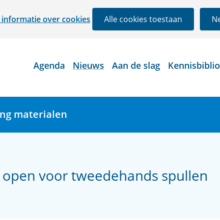
Ga
informatie over cookies
Alle cookies toestaan
Ne
naar
de
inhoud
Agenda
Nieuws
Aan de slag
Kennisbibli
ing materialen
 open voor tweedehands spullen