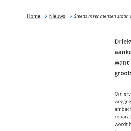
Home
Nieuws
Steeds meer mensen staan 
Driek
aanko
want 
groot
Om ervo
weggego
ambacht
repara
wordt 