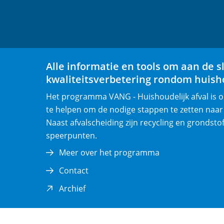
F
L
a
i
c
n
e
k
b
e
Alle informatie en tools om aan de s
o
d
kwaliteitsverbetering rondom huisho
o
I
Het programma VANG - Huishoudelijk afval is
k
n
te helpen om de nodige stappen te zetten naar
(opent
(opent
Naast afvalscheiding zijn recycling en grondsto
in
in
speerpunten.
nieuw
nieuw
venster)
venster)
Meer over het programma
Contact
(opent
Archief
in
nieuw