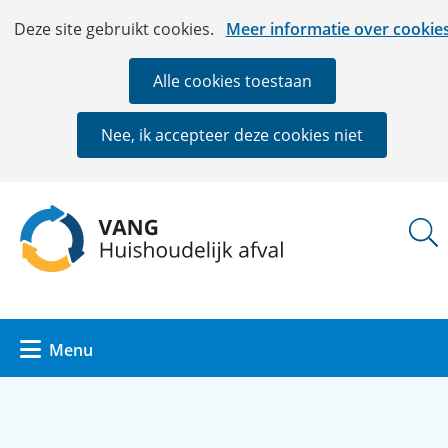
Ga
Cookies
Hier
Deze site gebruikt cookies.
Meer informatie over cookie
naar
toestaan?
kan
de
het
Alle cookies toestaan
inhoud
gebruik
van
Nee, ik accepteer deze cookies niet
cookies
op
deze
(naar
website
homepage)
worden
toegestaan
of
geweigerd.
Uitklappen
Menu