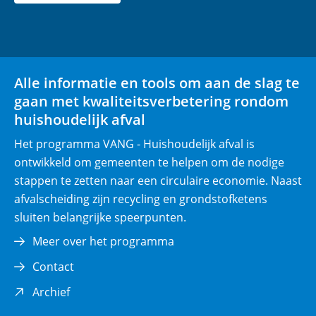
r
(opent
(opent
p
in
in
l
nieuw
nieuw
i
venster)
venster)
Alle informatie en tools om aan de slag te
c
gaan met kwaliteitsverbetering rondom
h
huishoudelijk afval
t
)
Het programma VANG - Huishoudelijk afval is
ontwikkeld om gemeenten te helpen om de nodige
stappen te zetten naar een circulaire economie. Naast
afvalscheiding zijn recycling en grondstofketens
sluiten belangrijke speerpunten.
Meer over het programma
Contact
(opent
Archief
in