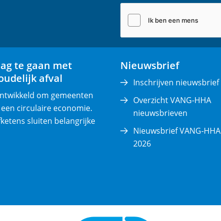
i
l
(
v
e
lag te gaan met
Nieuwsbrief
r
udelijk afval
p
Inschrijven nieuwsbrief
l
 ontwikkeld om gemeenten
Overzicht VANG-HHA
i
 een circulaire economie.
nieuwsbrieven
c
fketens sluiten belangrijke
Nieuwsbrief VANG-HHA 
h
2026
t
)