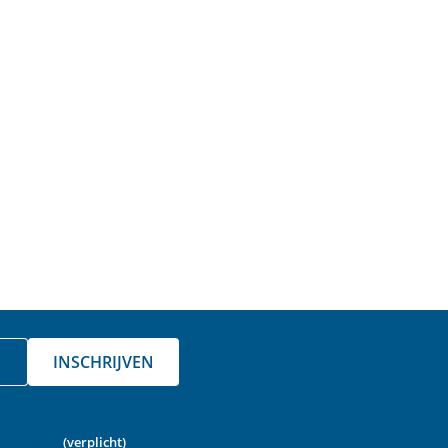
INSCHRIJVEN
a aan zodat we kunnen
ot bent.
(verplicht)