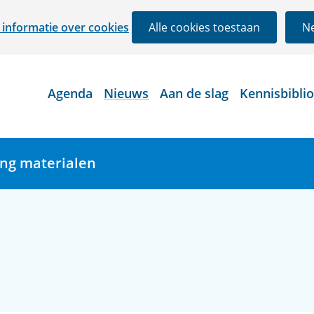
Ga
informatie over cookies
Alle cookies toestaan
Ne
naar
de
inhoud
Agenda
Nieuws
Aan de slag
Kennisbibli
ing materialen