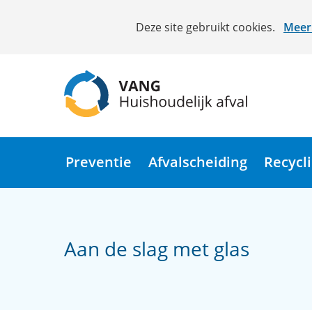
Cookies
Deze site gebruikt cookies.
Meer 
toestaan?
Hier
kan
het
gebruik
van
(naar
cookies
homepage)
op
Preventie
Afvalscheiding
Recycl
deze
website
worden
toegestaan
Aan de slag met glas
of
geweigerd.