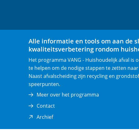
F
L
a
i
c
n
e
k
b
e
Alle informatie en tools om aan de s
o
d
kwaliteitsverbetering rondom huisho
o
I
Het programma VANG - Huishoudelijk afval is
k
n
te helpen om de nodige stappen te zetten naar
(opent
(opent
Naast afvalscheiding zijn recycling en grondsto
in
in
speerpunten.
nieuw
nieuw
venster)
venster)
Meer over het programma
Contact
(opent
Archief
in
nieuw