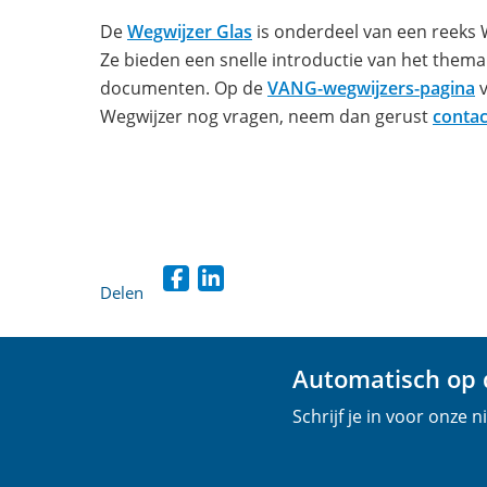
De
Wegwijzer Glas
is onderdeel van een reeks 
Ze bieden een snelle introductie van het them
documenten. Op de
VANG-wegwijzers-pagina
v
Wegwijzer nog vragen, neem dan gerust
contac
Delen
D
D
e
e
l
l
Automatisch op d
e
e
Schrijf je in voor onze 
n
n
o
o
p
p