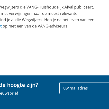
Wegwijzers die VANG-Huishoudelijk Afval publiceert.
a met verwijzingen naar de meest relevante
ind je al die Wegwijzers. Heb je na het lezen van een
(opent
t
op met een van de VANG-adviseurs.
in
nieuw
venster)
e hoogte zijn?
Uw
E
gegevens
-
nieuwsbrief
m
Vink onderstaande captch
a
controleren dat u geen rob