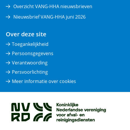
Overzicht VANG-HHA nieuwsbrieven
Nieuwsbrief VANG-HHA juni 2026
Over deze site
Toegankelijkheid
Persoonsgegevens
Verantwoording
Persvoorlichting
Meer informatie over cookies