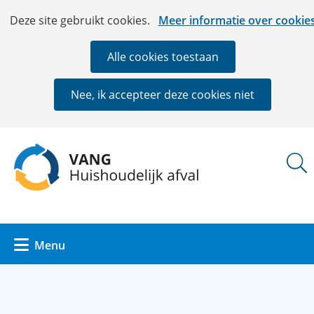
Ga
Cookies
Hier
Deze site gebruikt cookies.
Meer informatie over cookie
naar
toestaan?
kan
de
het
Alle cookies toestaan
inhoud
gebruik
van
Nee, ik accepteer deze cookies niet
cookies
op
deze
(naar
website
homepage)
worden
toegestaan
of
geweigerd.
Uitklappen
Menu