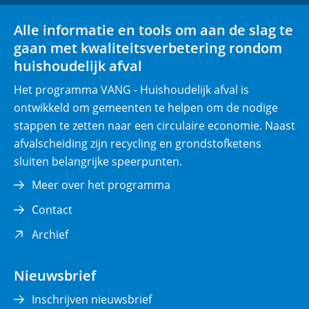
i
venster)
venster)
Alle informatie en tools om aan de slag te
c
gaan met kwaliteitsverbetering rondom
h
huishoudelijk afval
t
)
Het programma VANG - Huishoudelijk afval is
ontwikkeld om gemeenten te helpen om de nodige
stappen te zetten naar een circulaire economie. Naast
afvalscheiding zijn recycling en grondstofketens
sluiten belangrijke speerpunten.
Meer over het programma
Contact
(opent
Archief
in
nieuw
Nieuwsbrief
venster)
Inschrijven nieuwsbrief