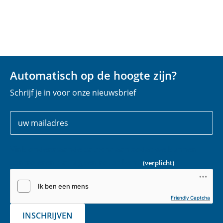
Automatisch op de hoogte zijn?
Schrijf je in voor onze nieuwsbrief
Uw
E
gegevens
-
m
Vink onderstaande captcha aan zodat we kunnen
a
controleren dat u geen robot bent.
(verplicht)
i
l
(
Friendly Captcha
v
INSCHRIJVEN
e