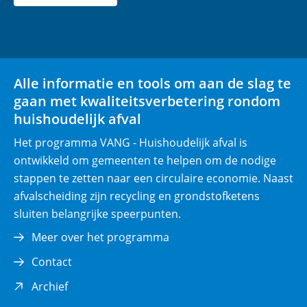
r
p
l
i
Alle informatie en tools om aan de slag te
c
gaan met kwaliteitsverbetering rondom
h
huishoudelijk afval
t
)
Het programma VANG - Huishoudelijk afval is
ontwikkeld om gemeenten te helpen om de nodige
stappen te zetten naar een circulaire economie. Naast
afvalscheiding zijn recycling en grondstofketens
sluiten belangrijke speerpunten.
Meer over het programma
Contact
(opent
Archief
in