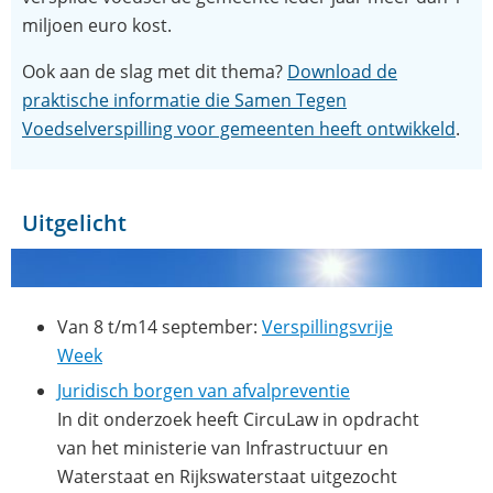
miljoen euro kost.
Ook aan de slag met dit thema?
Download de
praktische informatie die Samen Tegen
(ope
Voedselverspilling voor gemeenten heeft ontwikkeld
.
in
nie
vens
Uitgelicht
Van 8 t/m14 september:
Verspillingsvrije
(opent
Week
in
Juridisch borgen van afvalpreventie
nieuw
In dit onderzoek heeft CircuLaw in opdracht
venster)
van het ministerie van Infrastructuur en
Waterstaat en Rijkswaterstaat uitgezocht