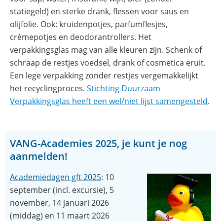
statiegeld) en sterke drank, flessen voor saus en
olijfolie. Ook: kruidenpotjes, parfumflesjes,
crèmepotjes en deodorantrollers. Het
verpakkingsglas mag van alle kleuren zijn. Schenk of
schraap de restjes voedsel, drank of cosmetica eruit.
Een lege verpakking zonder restjes vergemakkelijkt
het recyclingproces.
Stichting Duurzaam
(op
Verpakkingsglas heeft een wel/niet lijst samengesteld
.
in
nie
ven
VANG-Academies 2025, je kunt je nog
aanmelden!
(opent
Academiedagen gft 2025
: 10
in
september (incl. excursie), 5
nieuw
november, 14 januari 2026
venster)
(middag) en 11 maart 2026