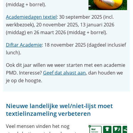
(middag + borrel).
(opent
Academiedagen textiel
: 30 september 2025 (incl.
in
werkbezoek), 20 november 2025, 13 januari 2026
nieuw
(middag) en 26 maart 2026 (middag + borrel).
venster)
Diftar Academie
: 18 november 2025 (dagdeel inclusief
lunch).
Ook dit jaar willen we weer starten met een academie
(opent
PMD. Interesse?
Geef dat alvast aan
, dan houden we
in
je op de hoogte.
nieuw
venster)
Nieuwe landelijke wel/niet-lijst moet
textielinzameling verbeteren
Veel mensen vinden het nog