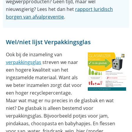
wegwerpproducten? Geen tijd, maar wel
nieuwsgierig? Lees het dan het
rapport Juridisch
(opent
borgen van afvalpreventie
.
in
nieuw
venster)
Wel/niet lijst Verpakkingsglas
Ook bij de inzameling van
verpakkingsglas
streven we naar
een hogere kwaliteit van het
ingezamelde materiaal. Want als
we beter inzamelen zorgt dat voor
een hoger recyclepercentage.
Maar wat mag er nu precies in de glasbak en wat
niet? De glasbak is alleen bestemd voor
verpakkingsglas. Bijvoorbeeld potjes voor jam,
pindakaas, chocopasta en babyhapjes. En flessen
voor sap, water, frisdrank, wijn, bier (zonder