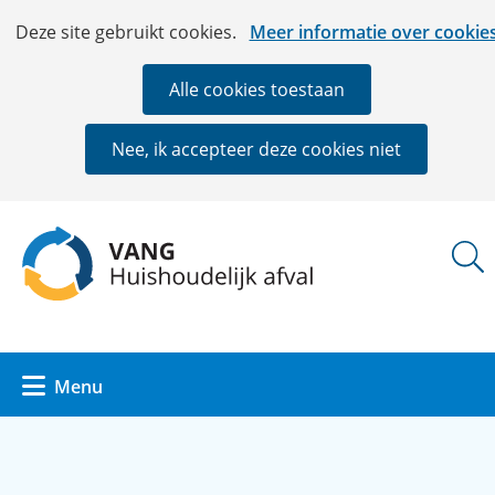
Ga
Cookies
Hier
Deze site gebruikt cookies.
Meer informatie over cookie
naar
toestaan?
kan
de
het
Alle cookies toestaan
inhoud
gebruik
van
Nee, ik accepteer deze cookies niet
cookies
op
deze
(naar
website
homepage)
worden
toegestaan
of
geweigerd.
Uitklappen
Menu