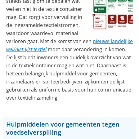
steeds lastig om te bepalen wat
wel en niet in de textielcontainer
mag. Dat zorgt voor vervuiling in
de ingezamelde textielstromen,
waardoor waardevol materiaal
verloren gaat. Met de komst van een
nieuwe landelijke
(opent
wel/niet-lijst textiel
moet daar verandering in komen.
in
De lijst biedt inwoners een duidelijk overzicht van wat
nieuw
in de textielcontainer mag en wat niet. Daarnaast is
venster)
het een belangrijk hulpmiddel voor gemeenten,
inzamelaars en sorteerbedrijven: zij kunnen de lijst
gebruiken als uniforme basis voor hun communicatie
over textielinzameling.
Hulpmiddelen voor gemeenten tegen
voedselverspilling