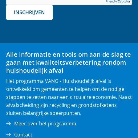
o
d
Friendly Captcha
v
o
I
INSCHRIJVEN
e
k
n
r
(opent
(opent
p
in
in
l
nieuw
nieuw
i
venster)
venster)
Alle informatie en tools om aan de slag te
c
gaan met kwaliteitsverbetering rondom
h
huishoudelijk afval
t
)
Het programma VANG - Huishoudelijk afval is
ontwikkeld om gemeenten te helpen om de nodige
stappen te zetten naar een circulaire economie. Naast
afvalscheiding zijn recycling en grondstofketens
sluiten belangrijke speerpunten.
Meer over het programma
Contact