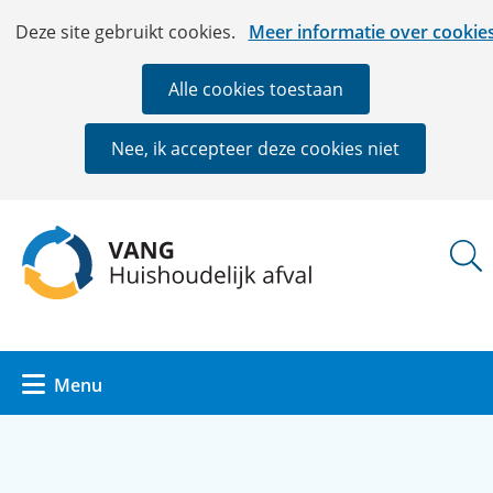
Ga
Cookies
Hier
Deze site gebruikt cookies.
Meer informatie over cookie
naar
toestaan?
kan
de
het
Alle cookies toestaan
inhoud
gebruik
van
Nee, ik accepteer deze cookies niet
cookies
op
deze
(naar
website
homepage)
worden
toegestaan
of
geweigerd.
Uitklappen
Menu