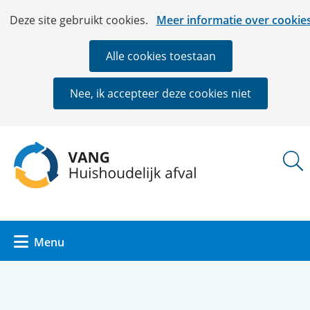
Ga
Cookies
Hier
Deze site gebruikt cookies.
Meer informatie over cookie
naar
toestaan?
kan
de
het
Alle cookies toestaan
inhoud
gebruik
van
Nee, ik accepteer deze cookies niet
cookies
op
deze
(naar
website
homepage)
worden
toegestaan
of
geweigerd.
Uitklappen
Menu