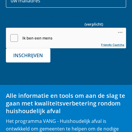
gegevens
-
m
Vink onderstaande captcha aan zodat we kunnen
a
controleren dat u geen robot bent.
(verplicht)
i
l
(
Friendly Captcha
v
INSCHRIJVEN
e
r
p
l
i
Alle informatie en tools om aan de slag te
c
gaan met kwaliteitsverbetering rondom
h
huishoudelijk afval
t
)
Het programma VANG - Huishoudelijk afval is
ontwikkeld om gemeenten te helpen om de nodige