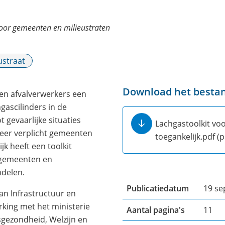
voor gemeenten en milieustraten
ustraat
Download het besta
en afvalverwerkers een
gascilinders in de
t gevaarlijke situaties
Lachgastoolkit vo
eer verplicht gemeenten
toegankelijk.pdf
(p
jk heeft een toolkit
t gemeenten en
ndelen.
Publicatiedatum
19 se
 van Infrastructuur en
rking met het ministerie
Aantal pagina's
11
ksgezondheid, Welzijn en