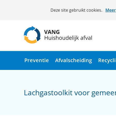
Cookies
Deze site gebruikt cookies.
Meer 
toestaan?
Hier
kan
het
gebruik
van
(naar
cookies
homepage)
op
Preventie
Afvalscheiding
Recycl
deze
website
worden
toegestaan
Lachgastoolkit voor gemee
of
geweigerd.