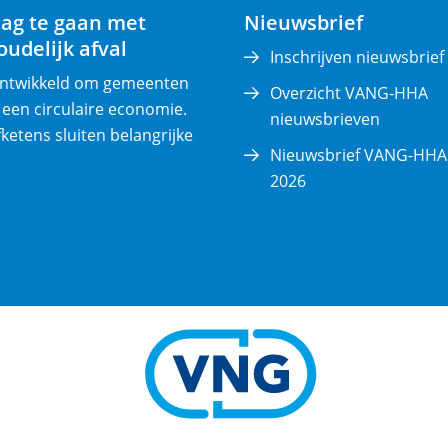
e
lag te gaan met
Nieuwsbrief
r
udelijk afval
p
Inschrijven nieuwsbrief
l
 ontwikkeld om gemeenten
Overzicht VANG-HHA
i
 een circulaire economie.
nieuwsbrieven
c
fketens sluiten belangrijke
Nieuwsbrief VANG-HHA 
h
2026
t
)