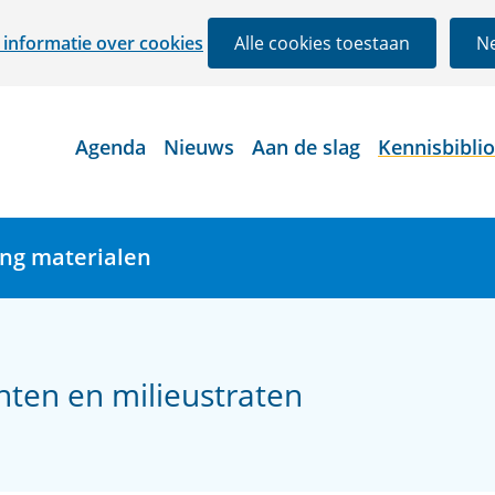
Ga
informatie over cookies
Alle cookies toestaan
Ne
naar
de
inhoud
Agenda
Nieuws
Aan de slag
Kennisbibli
ing materialen
nten en milieustraten