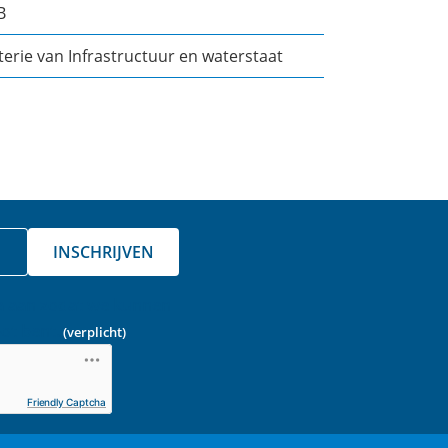
B
terie van Infrastructuur en waterstaat
INSCHRIJVEN
a aan zodat we kunnen
ot bent.
(verplicht)
Friendly Captcha