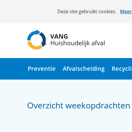
Cookies
Deze site gebruikt cookies.
Meer 
toestaan?
Hier
kan
het
gebruik
van
(naar
cookies
homepage)
op
Preventie
Afvalscheiding
Recycl
deze
website
worden
toegestaan
Overzicht weekopdrachten
of
geweigerd.