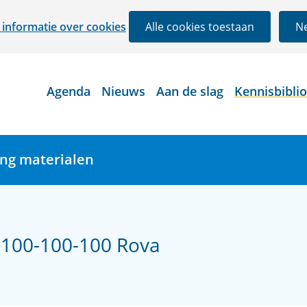
Ga
informatie over cookies
Alle cookies toestaan
Ne
naar
de
inhoud
Agenda
Nieuws
Aan de slag
Kennisbibli
ing materialen
 100-100-100 Rova