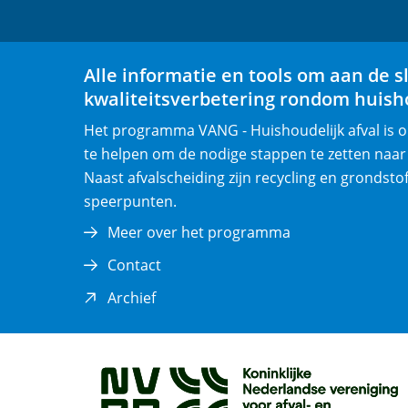
Alle informatie en tools om aan de s
kwaliteitsverbetering rondom huisho
Het programma VANG - Huishoudelijk afval is
te helpen om de nodige stappen te zetten naar
Naast afvalscheiding zijn recycling en grondsto
speerpunten.
Meer over het programma
Contact
(opent
Archief
in
nieuw
venster)