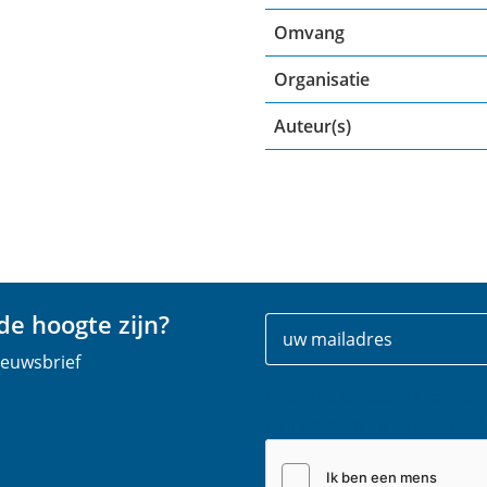
Omvang
Organisatie
Auteur(s)
e hoogte zijn?
Uw
E
gegevens
-
nieuwsbrief
m
Vink onderstaande captch
a
controleren dat u geen rob
i
l