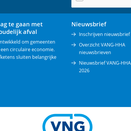
(
v
e
lag te gaan met
Nieuwsbrief
r
udelijk afval
p
Inschrijven nieuwsbrief
l
 ontwikkeld om gemeenten
Overzicht VANG-HHA
i
 een circulaire economie.
nieuwsbrieven
c
fketens sluiten belangrijke
Nieuwsbrief VANG-HHA 
h
2026
t
)