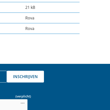
21 kB
Rova
Rova
INSCHRIJVEN
a aan zodat we kunnen
ot bent.
(verplicht)