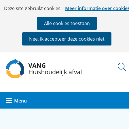
Ga
Cookies
Hier
Deze site gebruikt cookies.
Meer informatie over cookie
naar
toestaan?
kan
de
het
Alle cookies toestaan
inhoud
gebruik
van
Nee, ik accepteer deze cookies niet
cookies
op
deze
(naar
website
homepage)
worden
toegestaan
of
geweigerd.
Uitklappen
Menu