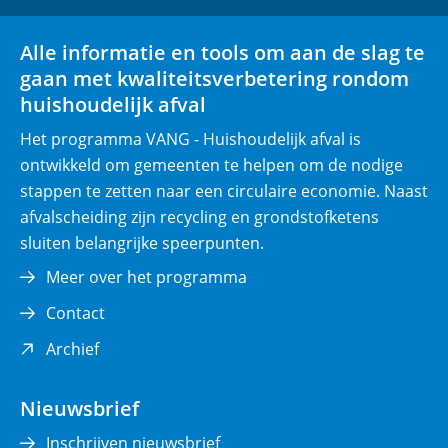
l
nieuw
nieuw
i
venster)
venster)
Alle informatie en tools om aan de slag te
c
gaan met kwaliteitsverbetering rondom
h
huishoudelijk afval
t
)
Het programma VANG - Huishoudelijk afval is
ontwikkeld om gemeenten te helpen om de nodige
stappen te zetten naar een circulaire economie. Naast
afvalscheiding zijn recycling en grondstofketens
sluiten belangrijke speerpunten.
Meer over het programma
Contact
(opent
Archief
in
nieuw
Nieuwsbrief
venster)
Inschrijven nieuwsbrief