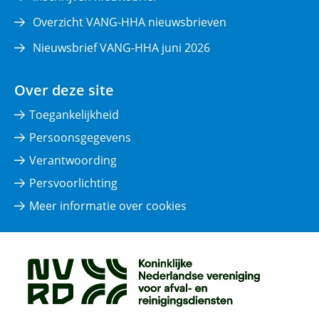
Overzicht VANG-HHA nieuwsbrieven
Nieuwsbrief VANG-HHA juni 2026
Over deze site
Toegankelijkheid
Persoonsgegevens
Verantwoording
Persvoorlichting
Meer informatie over cookies