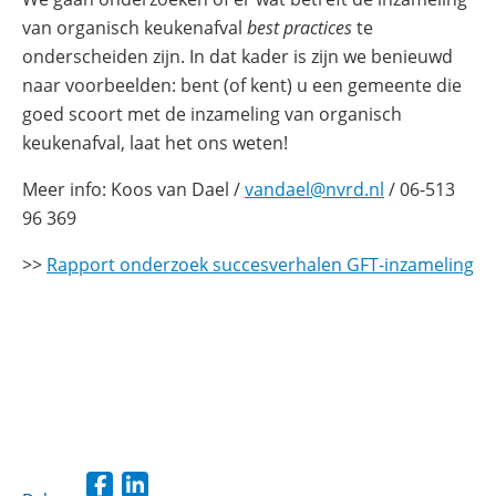
van organisch keukenafval
best practices
te
onderscheiden zijn. In dat kader is zijn we benieuwd
naar voorbeelden: bent (of kent) u een gemeente die
goed scoort met de inzameling van organisch
keukenafval, laat het ons weten!
Meer info: Koos van Dael /
vandael@nvrd.nl
/ 06-513
96 369
(o
>>
Rapport onderzoek succesverhalen GFT-inzameling
in
ni
ve