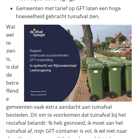
Gemeenten met tarief op GFT laten een hoge
hoeveelheid gebracht tuinafval zien.
(opent
Wat
in
wel
nieuw
te
venster)
zien
is,
is dat
de
betre
ffend
e
gemeenten vaak extra aandacht aan tuinafval
besteden. Dit om te voorkomen dat tuinafval bij het
restafval belandt: ‘Ik heb gesnoeid, ik moet van het
tuinafval af, mijn GFT-container is vol, ik wil niet naar