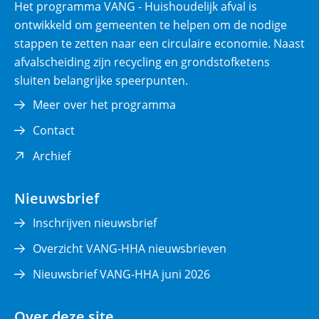
)
Het programma VANG - Huishoudelijk afval is
ontwikkeld om gemeenten te helpen om de nodige
stappen te zetten naar een circulaire economie. Naast
afvalscheiding zijn recycling en grondstofketens
sluiten belangrijke speerpunten.
Meer over het programma
Contact
(opent
Archief
in
nieuw
Nieuwsbrief
venster)
Inschrijven nieuwsbrief
Overzicht VANG-HHA nieuwsbrieven
Nieuwsbrief VANG-HHA juni 2026
Over deze site