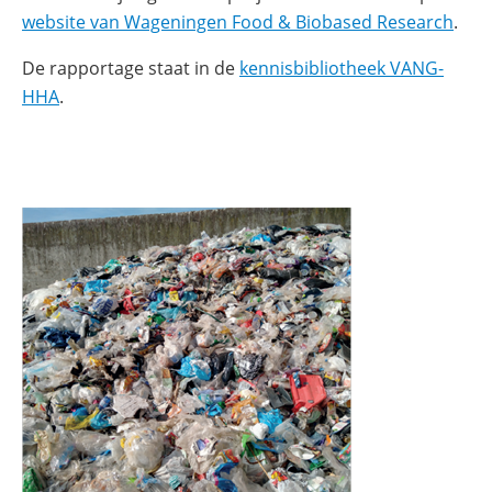
(ope
website van Wageningen Food & Biobased Research
.
in
De rapportage staat in de
kennisbibliotheek VANG-
nieu
(opent
HHA
.
vens
in
nieuw
venster)
(opent
in
nieuw
venster)