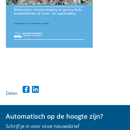
Delen
D
D
e
e
l
l
Automatisch op de hoogte zijn?
e
e
Schrijf je in voor onze nieuwsbrief
n
n