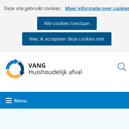
Ga
Cookies
Hier
Deze site gebruikt cookies.
Meer informatie over cookie
naar
toestaan?
kan
de
het
Alle cookies toestaan
inhoud
gebruik
van
Nee, ik accepteer deze cookies niet
cookies
op
deze
(naar
website
homepage)
worden
toegestaan
of
geweigerd.
Uitklappen
Menu