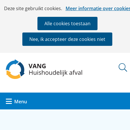
Ga
Cookies
Hier
Deze site gebruikt cookies.
Meer informatie over cookie
naar
toestaan?
kan
de
het
Alle cookies toestaan
inhoud
gebruik
van
Nee, ik accepteer deze cookies niet
cookies
op
deze
(naar
website
homepage)
worden
toegestaan
of
geweigerd.
Uitklappen
Menu