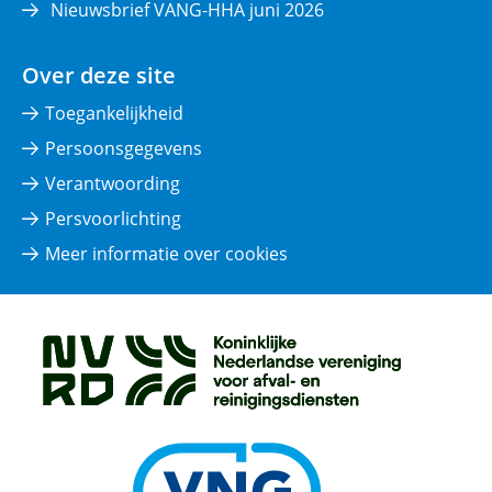
Nieuwsbrief VANG-HHA juni 2026
Over deze site
Toegankelijkheid
Persoonsgegevens
Verantwoording
Persvoorlichting
Meer informatie over cookies