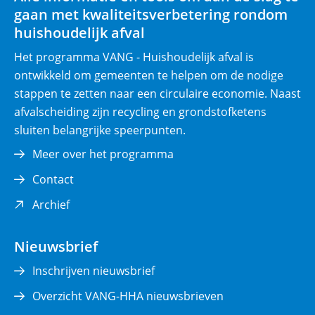
gaan met kwaliteitsverbetering rondom
h
huishoudelijk afval
t
)
Het programma VANG - Huishoudelijk afval is
ontwikkeld om gemeenten te helpen om de nodige
stappen te zetten naar een circulaire economie. Naast
afvalscheiding zijn recycling en grondstofketens
sluiten belangrijke speerpunten.
Meer over het programma
Contact
(opent
Archief
in
nieuw
Nieuwsbrief
venster)
Inschrijven nieuwsbrief
Overzicht VANG-HHA nieuwsbrieven