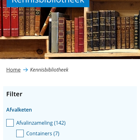
Home
Kennisbibliotheek
Filter
Facetten
Afvalketen
Afvalinzameling
(
142
)
Containers
(
7
)