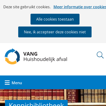
Ga
Cookies
Hier
Deze site gebruikt cookies.
Meer informatie over cookie
naar
toestaan?
kan
de
het
Alle cookies toestaan
inhoud
gebruik
van
Nee, ik accepteer deze cookies niet
cookies
op
deze
(naar
website
homepage)
worden
toegestaan
of
geweigerd.
Uitklappen
Menu
Kennisbibliotheek