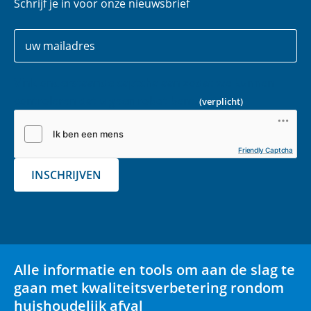
Schrijf je in voor onze nieuwsbrief
Uw
E
gegevens
-
m
Vink onderstaande captcha aan zodat we kunnen
a
controleren dat u geen robot bent.
(verplicht)
i
l
(
Friendly Captcha
v
INSCHRIJVEN
e
r
p
l
i
Alle informatie en tools om aan de slag te
c
gaan met kwaliteitsverbetering rondom
h
huishoudelijk afval
t