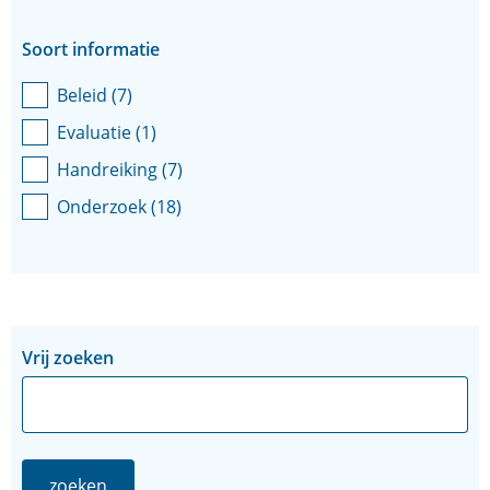
Soort informatie
Beleid
(
7
)
Evaluatie
(
1
)
Handreiking
(
7
)
Onderzoek
(
18
)
Zoeken
Zoeken
Vrij zoeken
in
binnen
de
de
index
index
zoeken