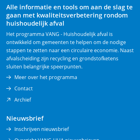
Alle informatie en tools om aan de slag te
c
gaan met kwaliteitsverbetering rondom
h
huishoudelijk afval
t
)
Het programma VANG - Huishoudelijk afval is
ontwikkeld om gemeenten te helpen om de nodige
stappen te zetten naar een circulaire economie. Naast
afvalscheiding zijn recycling en grondstofketens
sluiten belangrijke speerpunten.
Meer over het programma
Contact
(opent
Archief
in
nieuw
Nieuwsbrief
venster)
Inschrijven nieuwsbrief