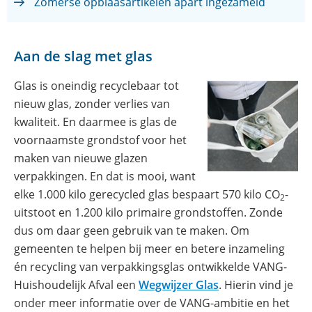
Zomerse opblaasartikelen apart ingezameld
Aan de slag met glas
Glas is oneindig recyclebaar tot
nieuw glas, zonder verlies van
kwaliteit. En daarmee is glas de
voornaamste grondstof voor het
maken van nieuwe glazen
verpakkingen. En dat is mooi, want
elke 1.000 kilo gerecycled glas bespaart 570 kilo CO
-
2
uitstoot en 1.200 kilo primaire grondstoffen. Zonde
dus om daar geen gebruik van te maken. Om
gemeenten te helpen bij meer en betere inzameling
én recycling van verpakkingsglas ontwikkelde VANG-
(opent
Huishoudelijk Afval een
Wegwijzer Glas
. Hierin vind je
in
onder meer informatie over de VANG-ambitie en het