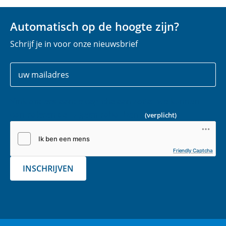
Automatisch op de hoogte zijn?
Schrijf je in voor onze nieuwsbrief
Uw
E
gegevens
-
m
Vink onderstaande captcha aan zodat we kunnen
a
controleren dat u geen robot bent.
(verplicht)
i
l
(
Friendly Captcha
v
INSCHRIJVEN
e
r
p
l
i