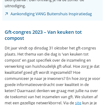
uitnodiging.
(opent
Aankondiging VANG Buitenshuis Inspiratiedag
in
nieuw
Gft-congres 2023 – Van keuken tot
venster
compost
Dit jaar vindt op dinsdag 31 oktober het gft-congres
plaats. Het thema van die dag is ‘van keuken tot
compost’ en gaat specifiek over de inzameling en
verwerking van huishoudelijk gft-afval. Hoe zorg je dat
kwalitatief goed gft wordt ingezameld? Hoe
communiceer je naar je inwoners? En hoe zorg je voor
goede informatieoverdracht over kwaliteit in de
keten? Daarnaast denken we graag met jullie na over
de toekomst van het inzamelen van gft. We sluiten af
(opent
met een gezellige netwerkborrel. Via de
site
kun je je