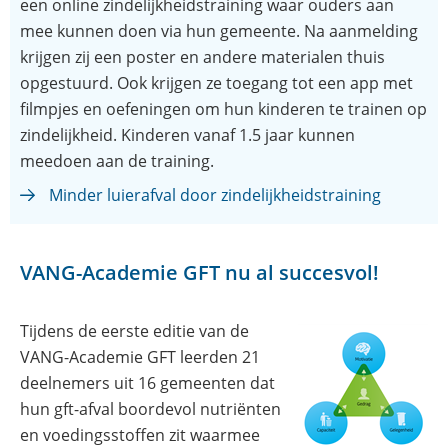
in
in
een online zindelijkheidstraining waar ouders aan
nieuw
nieuw
mee kunnen doen via hun gemeente. Na aanmelding
venster)
venster)
krijgen zij een poster en andere materialen thuis
opgestuurd. Ook krijgen ze toegang tot een app met
filmpjes en oefeningen om hun kinderen te trainen op
zindelijkheid. Kinderen vanaf 1.5 jaar kunnen
meedoen aan de training.
Minder luierafval door zindelijkheidstraining
VANG-Academie GFT nu al succesvol!
Tijdens de eerste editie van de
VANG-Academie GFT leerden 21
deelnemers uit 16 gemeenten dat
hun gft-afval boordevol nutriënten
en voedingsstoffen zit waarmee