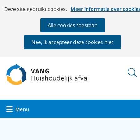
Ga
Cookies
Hier
Deze site gebruikt cookies.
Meer informatie over cookie
naar
toestaan?
kan
de
het
Alle cookies toestaan
inhoud
gebruik
van
Nee, ik accepteer deze cookies niet
cookies
op
deze
(naar
website
homepage)
worden
toegestaan
of
geweigerd.
Uitklappen
Menu