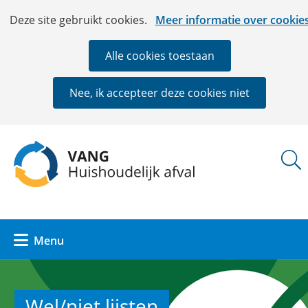
Ga
Cookies
Hier
Deze site gebruikt cookies.
Meer informatie over cookie
naar
toestaan?
kan
de
het
Alle cookies toestaan
inhoud
gebruik
van
Nee, ik accepteer deze cookies niet
cookies
op
deze
(naar
website
homepage)
worden
toegestaan
of
geweigerd.
Uitklappen
Menu
Wel/niet lijsten