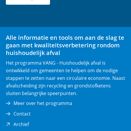
k
n
r
(opent
(opent
p
in
in
l
nieuw
nieuw
i
venster)
venster)
Alle informatie en tools om aan de slag te
c
gaan met kwaliteitsverbetering rondom
h
huishoudelijk afval
t
)
Het programma VANG - Huishoudelijk afval is
ontwikkeld om gemeenten te helpen om de nodige
stappen te zetten naar een circulaire economie. Naast
afvalscheiding zijn recycling en grondstofketens
sluiten belangrijke speerpunten.
Meer over het programma
Contact
(opent
Archief