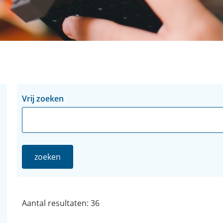
Zoeken
Zoeken
Vrij zoeken
in
binnen
de
de
index
index
zoeken
Aantal resultaten: 36