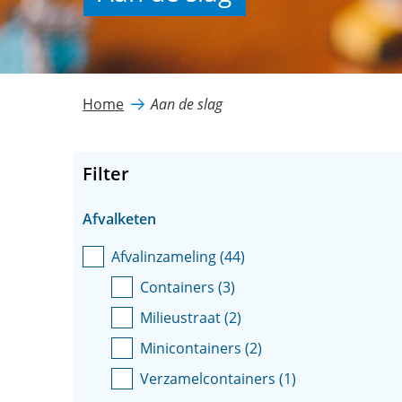
Home
Aan de slag
Filter
Facetten
Afvalketen
Afvalinzameling
(
44
)
Containers
(
3
)
Milieustraat
(
2
)
Minicontainers
(
2
)
Verzamelcontainers
(
1
)