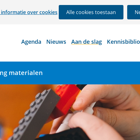
Ga
informatie over cookies
Alle cookies toestaan
Ne
naar
de
inhoud
Agenda
Nieuws
Aan de slag
Kennisbibli
ing materialen