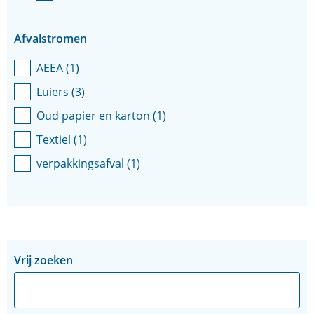
Afvalstromen
AEEA
(
1
)
Luiers
(
3
)
Oud papier en karton
(
1
)
Textiel
(
1
)
verpakkingsafval
(
1
)
Zoeken
Zoeken
Vrij zoeken
in
binnen
de
de