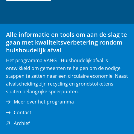
r
p
l
i
Alle informatie en tools om aan de slag te
c
gaan met kwaliteitsverbetering rondom
h
huishoudelijk afval
t
)
Het programma VANG - Huishoudelijk afval is
ontwikkeld om gemeenten te helpen om de nodige
stappen te zetten naar een circulaire economie. Naast
afvalscheiding zijn recycling en grondstofketens
sluiten belangrijke speerpunten.
Meer over het programma
Contact
(opent
Archief
in