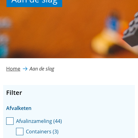
Home
Aan de slag
Filter
Facetten
Afvalketen
Afvalinzameling
(
44
)
Containers
(
3
)