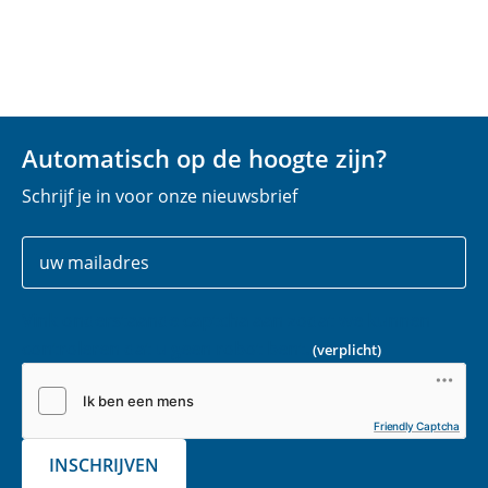
Automatisch op de hoogte zijn?
Schrijf je in voor onze nieuwsbrief
Uw
E
gegevens
-
m
Vink onderstaande captcha aan zodat we kunnen
a
controleren dat u geen robot bent.
(verplicht)
i
l
(
Friendly Captcha
v
INSCHRIJVEN
e