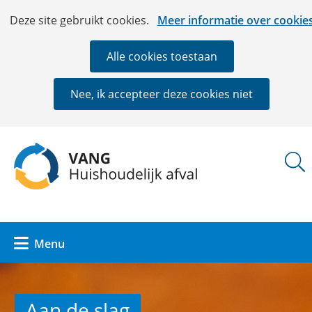
Ga
Cookies
Hier
Deze site gebruikt cookies.
Meer informatie over cookie
naar
toestaan?
kan
de
het
Alle cookies toestaan
inhoud
gebruik
van
Nee, ik accepteer deze cookies niet
cookies
op
deze
(naar
website
homepage)
worden
toegestaan
of
geweigerd.
Uitklappen
Menu
Aan de slag