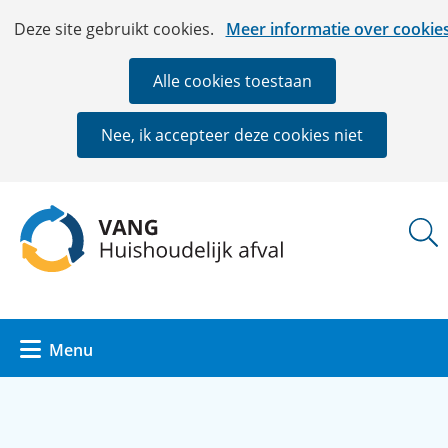
Ga
Cookies
Hier
Deze site gebruikt cookies.
Meer informatie over cookie
naar
toestaan?
kan
de
het
Alle cookies toestaan
inhoud
gebruik
van
Nee, ik accepteer deze cookies niet
cookies
op
deze
(naar
website
homepage)
worden
toegestaan
of
geweigerd.
Uitklappen
Menu