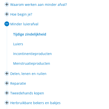
5
Waarom werken aan minder afval?
effectieve
In/uitklappen
maatregelen
Waarom
Hoe begin je?
werken
In/uitklappen
aan
Hoe
minder
Minder luierafval
begin
In/uitklappen
afval?
je?
Minder
luierafval
Tijdige zindelijkheid
Luiers
Incontinentieproducten
Menstruatieproducten
Delen, lenen en ruilen
In/uitklappen
Delen,
Reparatie
lenen
In/uitklappen
en
Reparatie
ruilen
Tweedehands kopen
In/uitklappen
Tweedehands
Herbruikbare bekers en bakjes
kopen
In/uitklappen
Herbruikbare