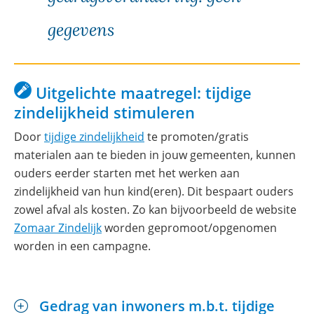
gegevens
Uitgelichte maatregel: tijdige
zindelijkheid stimuleren
(opent
Door
tijdige zindelijkheid
te promoten/gratis
in
materialen aan te bieden in jouw gemeenten, kunnen
nieuw
ouders eerder starten met het werken aan
venster)
zindelijkheid van hun kind(eren). Dit bespaart ouders
zowel afval als kosten. Zo kan bijvoorbeeld de website
(opent
Zomaar Zindelijk
worden gepromoot/opgenomen
in
worden in een campagne.
nieuw
venster)
Gedrag van inwoners m.b.t. tijdige