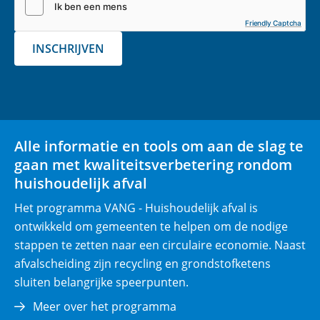
(
Friendly Captcha
v
INSCHRIJVEN
e
r
p
l
i
Alle informatie en tools om aan de slag te
c
gaan met kwaliteitsverbetering rondom
h
huishoudelijk afval
t
)
Het programma VANG - Huishoudelijk afval is
ontwikkeld om gemeenten te helpen om de nodige
stappen te zetten naar een circulaire economie. Naast
afvalscheiding zijn recycling en grondstofketens
sluiten belangrijke speerpunten.
Meer over het programma