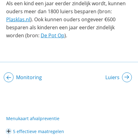
Als een kind een jaar eerder zindelijk wordt, kunnen
ouders meer dan 1800 luiers besparen (bron:
(opent
Plasklas.nl
). Ook kunnen ouders ongeveer €600
in
besparen als kinderen een jaar eerder zindelijk
nieuw
(opent
worden (bron:
De Pot Op
).
venster)
in
nieuw
venster)
Monitoring
Luiers
Menukaart afvalpreventie
5 effectieve maatregelen
In/uitklappen