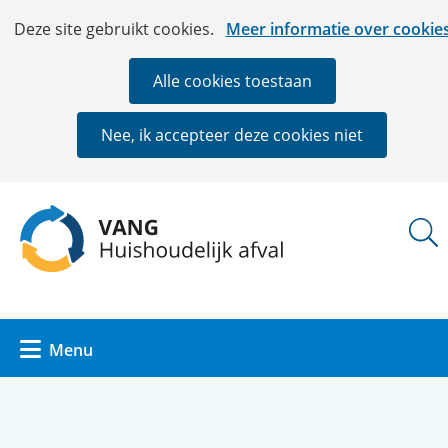
Ga
Cookies
Hier
Deze site gebruikt cookies.
Meer informatie over cookie
naar
toestaan?
kan
de
het
Alle cookies toestaan
inhoud
gebruik
van
Nee, ik accepteer deze cookies niet
cookies
op
deze
(naar
website
homepage)
worden
toegestaan
of
geweigerd.
Uitklappen
Menu