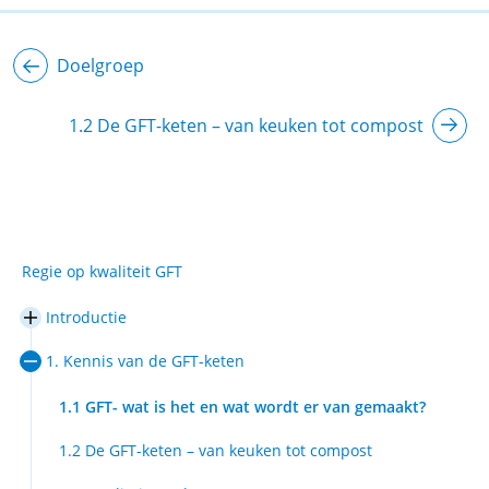
Doelgroep
1.2 De GFT-keten – van keuken tot compost
Regie op kwaliteit GFT
Introductie
In/uitklappen
Introductie
1. Kennis van de GFT-keten
In/uitklappen
1.
Kennis
1.1 GFT- wat is het en wat wordt er van gemaakt?
van
de
1.2 De GFT-keten – van keuken tot compost
GFT-
keten