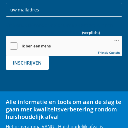
Uw
E
gegevens
-
m
Vink onderstaande captcha aan zodat we kunnen
a
controleren dat u geen robot bent.
(verplicht)
i
l
(
Friendly Captcha
v
INSCHRIJVEN
e
r
p
l
i
Alle informatie en tools om aan de slag te
c
gaan met kwaliteitsverbetering rondom
h
huishoudelijk afval
t
)
Het programma VANG - Huishoudelijk afval is