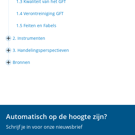
1.3 Kwaliteit van het GFT
1.4 Verontreiniging GFT
1.5 Feiten en Fabels
2. Instrumenten
In/uitklappen
2.
3. Handelingsperspectieven
Instrumenten
In/uitklappen
3.
Bronnen
Handelingsperspectieven
In/uitklappen
Bronnen
Automatisch op de hoogte zijn?
Schrijf je in voor onze nieuwsbrief